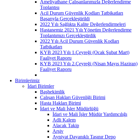
Ameliyathane Çalışanlarımızla Değerlendirme
Toplantısı
Acil Durum Güvenlik Kodları Tatbikatları
Başarıyla Gerçekleştirildi
2022 Yılı Sağlıkta Kalite Değerlendirmeleri
Hastanemiz 2021 Yılı Yönetim Değerlendirme
Toplantımızı Gerçekleştirdik
2022 Yılı Acil Durum Güvenlik Kodları
Tatbikatları
KYB 2023 Yılı 1.Çeyreği (Ocak Şubat Mart)
Faaliyet Raporu
KYB 2023 Yılı 2.Çeyreği (Nisan Mayıs Haziran)
Faaliyet Raporu
Birimlerimiz
İdari Birimler
Başhekimlik
Çalışan Hakları Güvenliği Birimi
Hasta Hakları Birimi
İdari ve Mali İşler Müdürlüğü
İdari ve Mali İşler Müdür Yardımcılığı
Adli Kalem
Alacak Takip
Arşiv
Ayniyat Dayanıklı Taşınır Depo