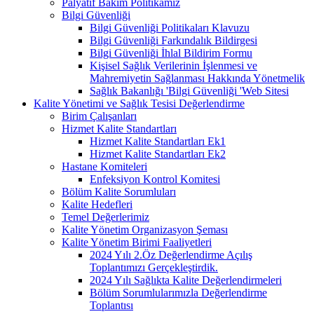
Palyatif Bakım Politikamız
Bilgi Güvenliği
Bilgi Güvenliği Politikaları Klavuzu
Bilgi Güvenliği Farkındalık Bildirgesi
Bilgi Güvenliği İhlal Bildirim Formu
Kişisel Sağlık Verilerinin İşlenmesi ve
Mahremiyetin Sağlanması Hakkında Yönetmelik
Sağlık Bakanlığı 'Bilgi Güvenliği 'Web Sitesi
Kalite Yönetimi ve Sağlık Tesisi Değerlendirme
Birim Çalışanları
Hizmet Kalite Standartları
Hizmet Kalite Standartları Ek1
Hizmet Kalite Standartları Ek2
Hastane Komiteleri
Enfeksiyon Kontrol Komitesi
Bölüm Kalite Sorumluları
Kalite Hedefleri
Temel Değerlerimiz
Kalite Yönetim Organizasyon Şeması
Kalite Yönetim Birimi Faaliyetleri
2024 Yılı 2.Öz Değerlendirme Açılış
Toplantımızı Gerçekleştirdik.
2024 Yılı Sağlıkta Kalite Değerlendirmeleri
Bölüm Sorumlularımızla Değerlendirme
Toplantısı