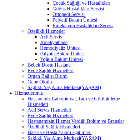
Çocuk Sağlığı ve Hastalıkları
Göğüs Hastalıkları Servisi
Ortopedi Servisi
Palyatif Bakım Ünitesi
Enfeksiyon Hastalıkları Servisi
Özellikli Hizmetler
Acil Servis
Ameliyathane
Hemodiyaliz Ünitesi
Palyatif Bakım Ünitesi
Yoğun Bakım Ünitesi
Bebek Dostu Hastane
Evde Sağlık Hizmetleri
Organ Bağışı Birimi
Gebe Okulu
Sağlıklı Yaş Alma Merkezi(YAŞAM)
Hizmetlerimiz
Hastanemiz Laboratuvar, Tanı ve Görüntüleme
Hizmetleri
Acil Servis Hizmetleri
Evde Sağlık Hizmetleri
Hastanemizin Hizmet Verdiği Bölüm ve Branşlar
Özellikli Sağlık Hizmetleri
Hasta ve Hasta Yakını Eğitimleri
Sağlıklı Yaş Alma Merkezi(YAŞAM)