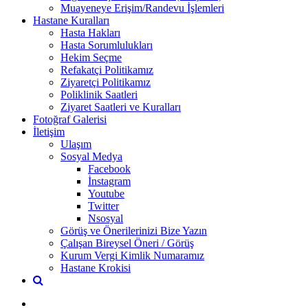
Muayeneye Erişim/Randevu İşlemleri
Hastane Kuralları
Hasta Hakları
Hasta Sorumlulukları
Hekim Seçme
Refakatçi Politikamız
Ziyaretçi Politikamız
Poliklinik Saatleri
Ziyaret Saatleri ve Kuralları
Fotoğraf Galerisi
İletişim
Ulaşım
Sosyal Medya
Facebook
İnstagram
Youtube
Twitter
Nsosyal
Görüş ve Önerilerinizi Bize Yazın
Çalışan Bireysel Öneri / Görüş
Kurum Vergi Kimlik Numaramız
Hastane Krokisi