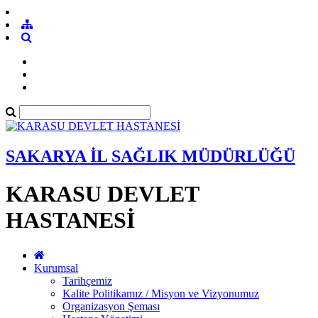
SAKARYA İL SAĞLIK MÜDÜRLÜĞÜ
KARASU DEVLET
HASTANESİ
Kurumsal
Tarihçemiz
Kalite Politikamız / Misyon ve Vizyonumuz
Organizasyon Şeması