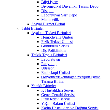
Bilgi İşlem
Biyomedikal Dayanıklı Taşınır Depo
Disiplin
Laboratuvar Sarf Depo
Mutemetlik
Sosyal Hizmet Birimi
Tıbbi Birimler
Ayaktan Tedavi Birimleri
Hemodiyaliz Ünitesi
Fizik Tedavi Ünitesi
Günübirlik Servis
Diş Poliklinikleri
Tetkik Teşhis Birimleri
Laboratuvar
Radyoloji
Ultrason
Endoskopi Ünitesi
Odiyometri/Yenidoğan/Yetişkin İşitme
Tarama Birimi
Yataklı Birimler
İç Hastalıkları Servisi
Genel Cerrahi Servisi
Fizik tedavi servisi
Yoğun Bakım Ünitesi
Kadın Hastalıkları ve Doğum Servisi