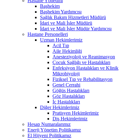
Hastane Yönetimi
Başhekim
Başhekim Yardımcısı
Sağlık Bakım Hizmetleri Müdürü
İdari ve Mali İşler Müdürü
İdari ve Mali İşler Müdür Yardımcısı
Hastane Personelleri
Uzman Hekimlerimiz
Acil Tıp
Aile Hekimliği
Anesteziyoloji ve Reanimasyon
Çocuk Sağlığı ve Hastalıkları
Enfeksiyon Hastalıkları ve Klinik
Mikrobiyoloji
Fiziksel Tıp ve Rehabilitasyon
Genel Cerrahi
Göğüs Hastalıkları
Göz Hastalıkları
İç Hastalıkları
Diğer Hekimlerimiz
Pratisyen Hekimlerimiz
Diş Hekimlerimiz
Hesap Numaralarımız
Enerji Yönetim Politikamız
El Hijyeni Politikamız