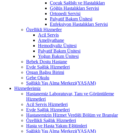
Çocuk Sağlığı ve Hastalıkları
Göğüs Hastalıkları Servisi
Ortopedi Servisi
Palyatif Bakım Ünitesi
Enfeksiyon Hastalıkları Servisi
Özellikli Hizmetler
Acil Servis
Ameliyathane
Hemodiyaliz Ünitesi
Palyatif Bakım Ünitesi
Yoğun Bakım Ünitesi
Bebek Dostu Hastane
Evde Sağlık Hizmetleri
Organ Bağışı Birimi
Gebe Okulu
Sağlıklı Yaş Alma Merkezi(YAŞAM)
Hizmetlerimiz
Hastanemiz Laboratuvar, Tanı ve Görüntüleme
Hizmetleri
Acil Servis Hizmetleri
Evde Sağlık Hizmetleri
Hastanemizin Hizmet Verdiği Bölüm ve Branşlar
Özellikli Sağlık Hizmetleri
Hasta ve Hasta Yakını Eğitimleri
Sağlıklı Yaş Alma Merkezi(YAŞAM)