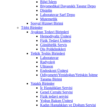
Bilgi İşlem
Biyomedikal Dayanıklı Taşınır Depo
Disiplin
Laboratuvar Sarf Depo
Mutemetlik
Sosyal Hizmet Birimi
Tıbbi Birimler
Ayaktan Tedavi Birimleri
Hemodiyaliz Ünitesi
Fizik Tedavi Ünitesi
Günübirlik Servis
Diş Poliklinikleri
Tetkik Teşhis Birimleri
Laboratuvar
Radyoloji
Ultrason
Endoskopi Ünitesi
Odiyometri/Yenidoğan/Yetişkin İşitme
Tarama Birimi
Yataklı Birimler
İç Hastalıkları Servisi
Genel Cerrahi Servisi
Fizik tedavi servisi
Yoğun Bakım Ünitesi
Kadın Hastalıkları ve Doğum Servisi