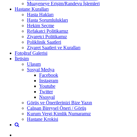
Muayeneye Erişim/Randevu İşlemleri
Hastane Kuralları
Hasta Hakları
Hasta Sorumlulukları
Hekim Seçme
Refakatçi Politikamız
Ziyaretçi Politikamız
Poliklinik Saatleri
Ziyaret Saatleri ve Kuralları
Fotoğraf Galerisi
İletişim
Ulaşım
Sosyal Medya
Facebook
İnstagram
Youtube
Twitter
Nsosyal
Görüş ve Önerilerinizi Bize Yazın
Çalışan Bireysel Öneri / Görüş
Kurum Vergi Kimlik Numaramız
Hastane Krokisi