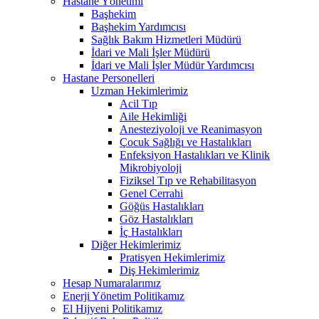
Hastane Yönetimi
Başhekim
Başhekim Yardımcısı
Sağlık Bakım Hizmetleri Müdürü
İdari ve Mali İşler Müdürü
İdari ve Mali İşler Müdür Yardımcısı
Hastane Personelleri
Uzman Hekimlerimiz
Acil Tıp
Aile Hekimliği
Anesteziyoloji ve Reanimasyon
Çocuk Sağlığı ve Hastalıkları
Enfeksiyon Hastalıkları ve Klinik
Mikrobiyoloji
Fiziksel Tıp ve Rehabilitasyon
Genel Cerrahi
Göğüs Hastalıkları
Göz Hastalıkları
İç Hastalıkları
Diğer Hekimlerimiz
Pratisyen Hekimlerimiz
Diş Hekimlerimiz
Hesap Numaralarımız
Enerji Yönetim Politikamız
El Hijyeni Politikamız