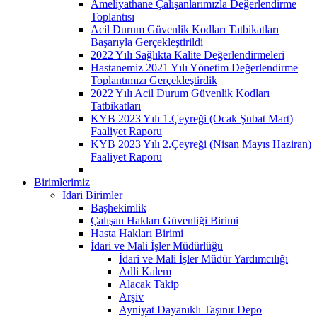
Ameliyathane Çalışanlarımızla Değerlendirme
Toplantısı
Acil Durum Güvenlik Kodları Tatbikatları
Başarıyla Gerçekleştirildi
2022 Yılı Sağlıkta Kalite Değerlendirmeleri
Hastanemiz 2021 Yılı Yönetim Değerlendirme
Toplantımızı Gerçekleştirdik
2022 Yılı Acil Durum Güvenlik Kodları
Tatbikatları
KYB 2023 Yılı 1.Çeyreği (Ocak Şubat Mart)
Faaliyet Raporu
KYB 2023 Yılı 2.Çeyreği (Nisan Mayıs Haziran)
Faaliyet Raporu
Birimlerimiz
İdari Birimler
Başhekimlik
Çalışan Hakları Güvenliği Birimi
Hasta Hakları Birimi
İdari ve Mali İşler Müdürlüğü
İdari ve Mali İşler Müdür Yardımcılığı
Adli Kalem
Alacak Takip
Arşiv
Ayniyat Dayanıklı Taşınır Depo