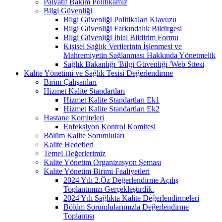
Palyatif Bakım Politikamız
Bilgi Güvenliği
Bilgi Güvenliği Politikaları Klavuzu
Bilgi Güvenliği Farkındalık Bildirgesi
Bilgi Güvenliği İhlal Bildirim Formu
Kişisel Sağlık Verilerinin İşlenmesi ve
Mahremiyetin Sağlanması Hakkında Yönetmelik
Sağlık Bakanlığı 'Bilgi Güvenliği 'Web Sitesi
Kalite Yönetimi ve Sağlık Tesisi Değerlendirme
Birim Çalışanları
Hizmet Kalite Standartları
Hizmet Kalite Standartları Ek1
Hizmet Kalite Standartları Ek2
Hastane Komiteleri
Enfeksiyon Kontrol Komitesi
Bölüm Kalite Sorumluları
Kalite Hedefleri
Temel Değerlerimiz
Kalite Yönetim Organizasyon Şeması
Kalite Yönetim Birimi Faaliyetleri
2024 Yılı 2.Öz Değerlendirme Açılış
Toplantımızı Gerçekleştirdik.
2024 Yılı Sağlıkta Kalite Değerlendirmeleri
Bölüm Sorumlularımızla Değerlendirme
Toplantısı