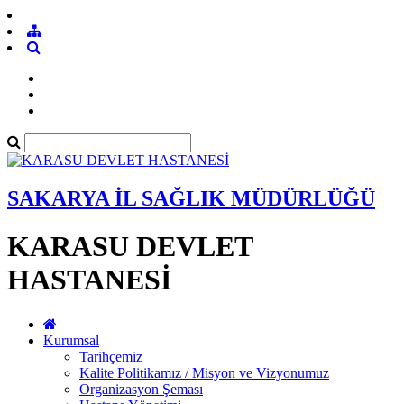
SAKARYA İL SAĞLIK MÜDÜRLÜĞÜ
KARASU DEVLET
HASTANESİ
Kurumsal
Tarihçemiz
Kalite Politikamız / Misyon ve Vizyonumuz
Organizasyon Şeması