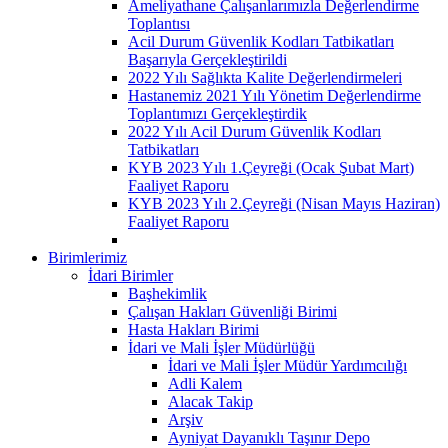
Ameliyathane Çalışanlarımızla Değerlendirme
Toplantısı
Acil Durum Güvenlik Kodları Tatbikatları
Başarıyla Gerçekleştirildi
2022 Yılı Sağlıkta Kalite Değerlendirmeleri
Hastanemiz 2021 Yılı Yönetim Değerlendirme
Toplantımızı Gerçekleştirdik
2022 Yılı Acil Durum Güvenlik Kodları
Tatbikatları
KYB 2023 Yılı 1.Çeyreği (Ocak Şubat Mart)
Faaliyet Raporu
KYB 2023 Yılı 2.Çeyreği (Nisan Mayıs Haziran)
Faaliyet Raporu
Birimlerimiz
İdari Birimler
Başhekimlik
Çalışan Hakları Güvenliği Birimi
Hasta Hakları Birimi
İdari ve Mali İşler Müdürlüğü
İdari ve Mali İşler Müdür Yardımcılığı
Adli Kalem
Alacak Takip
Arşiv
Ayniyat Dayanıklı Taşınır Depo