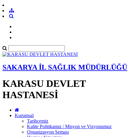
SAKARYA İL SAĞLIK MÜDÜRLÜĞÜ
KARASU DEVLET
HASTANESİ
Kurumsal
Tarihçemiz
Kalite Politikamız / Misyon ve Vizyonumuz
Organizasyon Şeması