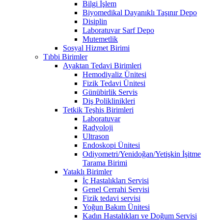
Bilgi İşlem
Biyomedikal Dayanıklı Taşınır Depo
Disiplin
Laboratuvar Sarf Depo
Mutemetlik
Sosyal Hizmet Birimi
Tıbbi Birimler
Ayaktan Tedavi Birimleri
Hemodiyaliz Ünitesi
Fizik Tedavi Ünitesi
Günübirlik Servis
Diş Poliklinikleri
Tetkik Teşhis Birimleri
Laboratuvar
Radyoloji
Ultrason
Endoskopi Ünitesi
Odiyometri/Yenidoğan/Yetişkin İşitme
Tarama Birimi
Yataklı Birimler
İç Hastalıkları Servisi
Genel Cerrahi Servisi
Fizik tedavi servisi
Yoğun Bakım Ünitesi
Kadın Hastalıkları ve Doğum Servisi