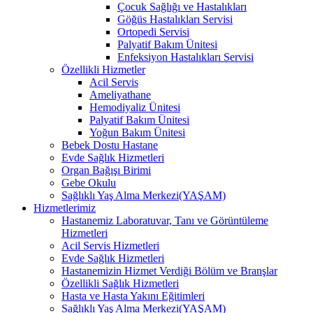
Çocuk Sağlığı ve Hastalıkları
Göğüs Hastalıkları Servisi
Ortopedi Servisi
Palyatif Bakım Ünitesi
Enfeksiyon Hastalıkları Servisi
Özellikli Hizmetler
Acil Servis
Ameliyathane
Hemodiyaliz Ünitesi
Palyatif Bakım Ünitesi
Yoğun Bakım Ünitesi
Bebek Dostu Hastane
Evde Sağlık Hizmetleri
Organ Bağışı Birimi
Gebe Okulu
Sağlıklı Yaş Alma Merkezi(YAŞAM)
Hizmetlerimiz
Hastanemiz Laboratuvar, Tanı ve Görüntüleme
Hizmetleri
Acil Servis Hizmetleri
Evde Sağlık Hizmetleri
Hastanemizin Hizmet Verdiği Bölüm ve Branşlar
Özellikli Sağlık Hizmetleri
Hasta ve Hasta Yakını Eğitimleri
Sağlıklı Yaş Alma Merkezi(YAŞAM)