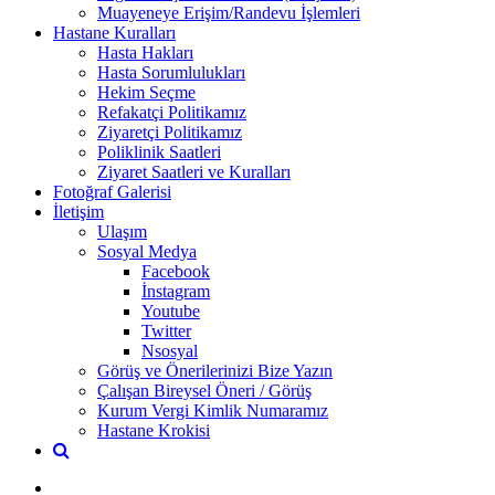
Muayeneye Erişim/Randevu İşlemleri
Hastane Kuralları
Hasta Hakları
Hasta Sorumlulukları
Hekim Seçme
Refakatçi Politikamız
Ziyaretçi Politikamız
Poliklinik Saatleri
Ziyaret Saatleri ve Kuralları
Fotoğraf Galerisi
İletişim
Ulaşım
Sosyal Medya
Facebook
İnstagram
Youtube
Twitter
Nsosyal
Görüş ve Önerilerinizi Bize Yazın
Çalışan Bireysel Öneri / Görüş
Kurum Vergi Kimlik Numaramız
Hastane Krokisi