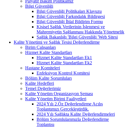
Palyatif Bakım Politikamız
Bilgi Güvenliği
Bilgi Güvenliği Politikaları Klavuzu
Bilgi Güvenliği Farkındalık Bildirgesi
Bilgi Güvenliği İhlal Bildirim Formu
Kişisel Sağlık Verilerinin İşlenmesi ve
Mahremiyetin Sağlanması Hakkında Yönetmelik
Sağlık Bakanlığı 'Bilgi Güvenliği 'Web Sitesi
Kalite Yönetimi ve Sağlık Tesisi Değerlendirme
Birim Çalışanları
Hizmet Kalite Standartları
Hizmet Kalite Standartları Ek1
Hizmet Kalite Standartları Ek2
Hastane Komiteleri
Enfeksiyon Kontrol Komitesi
Bölüm Kalite Sorumluları
Kalite Hedefleri
Temel Değerlerimiz
Kalite Yönetim Organizasyon Şeması
Kalite Yönetim Birimi Faaliyetleri
2024 Yılı 2.Öz Değerlendirme Açılış
Toplantımızı Gerçekleştirdik.
2024 Yılı Sağlıkta Kalite Değerlendirmeleri
Bölüm Sorumlularımızla Değerlendirme
Toplantısı