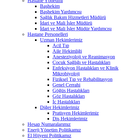
Hastane Yönetimi
Başhekim
Başhekim Yardımcısı
Sağlık Bakım Hizmetleri Müdürü
İdari ve Mali İşler Müdürü
İdari ve Mali İşler Müdür Yardımcısı
Hastane Personelleri
Uzman Hekimlerimiz
Acil Tıp
Aile Hekimliği
Anesteziyoloji ve Reanimasyon
Çocuk Sağlığı ve Hastalıkları
Enfeksiyon Hastalıkları ve Klinik
Mikrobiyoloji
Fiziksel Tıp ve Rehabilitasyon
Genel Cerrahi
Göğüs Hastalıkları
Göz Hastalıkları
İç Hastalıkları
Diğer Hekimlerimiz
Pratisyen Hekimlerimiz
Diş Hekimlerimiz
Hesap Numaralarımız
Enerji Yönetim Politikamız
El Hijyeni Politikamız