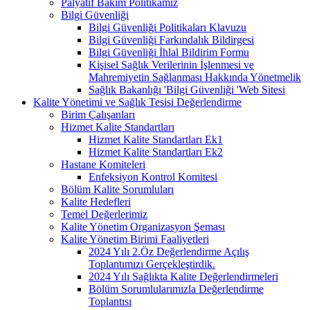
Palyatif Bakım Politikamız
Bilgi Güvenliği
Bilgi Güvenliği Politikaları Klavuzu
Bilgi Güvenliği Farkındalık Bildirgesi
Bilgi Güvenliği İhlal Bildirim Formu
Kişisel Sağlık Verilerinin İşlenmesi ve
Mahremiyetin Sağlanması Hakkında Yönetmelik
Sağlık Bakanlığı 'Bilgi Güvenliği 'Web Sitesi
Kalite Yönetimi ve Sağlık Tesisi Değerlendirme
Birim Çalışanları
Hizmet Kalite Standartları
Hizmet Kalite Standartları Ek1
Hizmet Kalite Standartları Ek2
Hastane Komiteleri
Enfeksiyon Kontrol Komitesi
Bölüm Kalite Sorumluları
Kalite Hedefleri
Temel Değerlerimiz
Kalite Yönetim Organizasyon Şeması
Kalite Yönetim Birimi Faaliyetleri
2024 Yılı 2.Öz Değerlendirme Açılış
Toplantımızı Gerçekleştirdik.
2024 Yılı Sağlıkta Kalite Değerlendirmeleri
Bölüm Sorumlularımızla Değerlendirme
Toplantısı