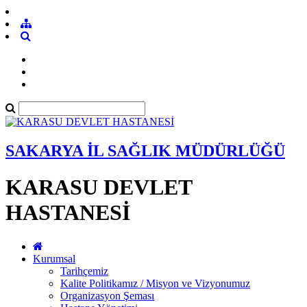
SAKARYA İL SAĞLIK MÜDÜRLÜĞÜ
KARASU DEVLET
HASTANESİ
Kurumsal
Tarihçemiz
Kalite Politikamız / Misyon ve Vizyonumuz
Organizasyon Şeması