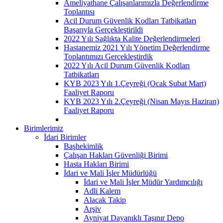
Ameliyathane Çalışanlarımızla Değerlendirme
Toplantısı
Acil Durum Güvenlik Kodları Tatbikatları
Başarıyla Gerçekleştirildi
2022 Yılı Sağlıkta Kalite Değerlendirmeleri
Hastanemiz 2021 Yılı Yönetim Değerlendirme
Toplantımızı Gerçekleştirdik
2022 Yılı Acil Durum Güvenlik Kodları
Tatbikatları
KYB 2023 Yılı 1.Çeyreği (Ocak Şubat Mart)
Faaliyet Raporu
KYB 2023 Yılı 2.Çeyreği (Nisan Mayıs Haziran)
Faaliyet Raporu
Birimlerimiz
İdari Birimler
Başhekimlik
Çalışan Hakları Güvenliği Birimi
Hasta Hakları Birimi
İdari ve Mali İşler Müdürlüğü
İdari ve Mali İşler Müdür Yardımcılığı
Adli Kalem
Alacak Takip
Arşiv
Ayniyat Dayanıklı Taşınır Depo