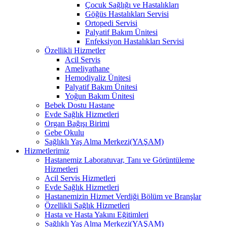
Çocuk Sağlığı ve Hastalıkları
Göğüs Hastalıkları Servisi
Ortopedi Servisi
Palyatif Bakım Ünitesi
Enfeksiyon Hastalıkları Servisi
Özellikli Hizmetler
Acil Servis
Ameliyathane
Hemodiyaliz Ünitesi
Palyatif Bakım Ünitesi
Yoğun Bakım Ünitesi
Bebek Dostu Hastane
Evde Sağlık Hizmetleri
Organ Bağışı Birimi
Gebe Okulu
Sağlıklı Yaş Alma Merkezi(YAŞAM)
Hizmetlerimiz
Hastanemiz Laboratuvar, Tanı ve Görüntüleme
Hizmetleri
Acil Servis Hizmetleri
Evde Sağlık Hizmetleri
Hastanemizin Hizmet Verdiği Bölüm ve Branşlar
Özellikli Sağlık Hizmetleri
Hasta ve Hasta Yakını Eğitimleri
Sağlıklı Yaş Alma Merkezi(YAŞAM)