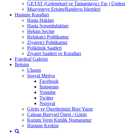
GETAT (Geleneksel ve Tamamlayıcı Tıp ) Ünitesi
Muayeneye Erişim/Randevu İşlemleri
Hastane Kuralları
Hasta Hakları
Hasta Sorumlulukları
Hekim Seçme
Refakatçi Politikamız
Ziyaretçi Politikamız
Poliklinik Saatleri
Ziyaret Saatleri ve Kuralları
Fotoğraf Galerisi
İletişim
Ulaşım
Sosyal Medya
Facebook
İnstagram
Youtube
Twitter
Nsosyal
Görüş ve Önerilerinizi Bize Yazın
Çalışan Bireysel Öneri / Görüş
Kurum Vergi Kimlik Numaramız
Hastane Krokisi