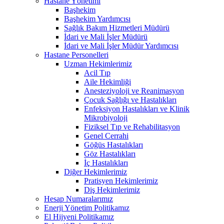
Hastane Yönetimi
Başhekim
Başhekim Yardımcısı
Sağlık Bakım Hizmetleri Müdürü
İdari ve Mali İşler Müdürü
İdari ve Mali İşler Müdür Yardımcısı
Hastane Personelleri
Uzman Hekimlerimiz
Acil Tıp
Aile Hekimliği
Anesteziyoloji ve Reanimasyon
Çocuk Sağlığı ve Hastalıkları
Enfeksiyon Hastalıkları ve Klinik
Mikrobiyoloji
Fiziksel Tıp ve Rehabilitasyon
Genel Cerrahi
Göğüs Hastalıkları
Göz Hastalıkları
İç Hastalıkları
Diğer Hekimlerimiz
Pratisyen Hekimlerimiz
Diş Hekimlerimiz
Hesap Numaralarımız
Enerji Yönetim Politikamız
El Hijyeni Politikamız