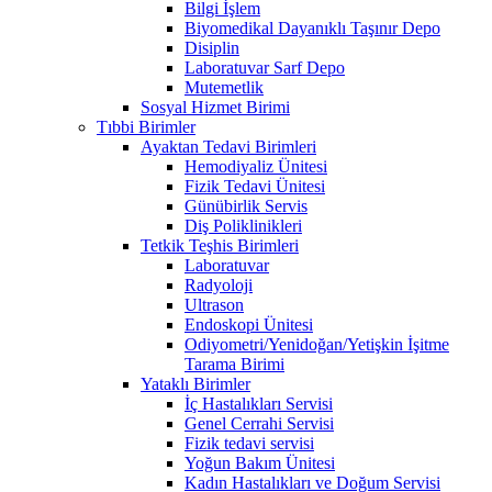
Bilgi İşlem
Biyomedikal Dayanıklı Taşınır Depo
Disiplin
Laboratuvar Sarf Depo
Mutemetlik
Sosyal Hizmet Birimi
Tıbbi Birimler
Ayaktan Tedavi Birimleri
Hemodiyaliz Ünitesi
Fizik Tedavi Ünitesi
Günübirlik Servis
Diş Poliklinikleri
Tetkik Teşhis Birimleri
Laboratuvar
Radyoloji
Ultrason
Endoskopi Ünitesi
Odiyometri/Yenidoğan/Yetişkin İşitme
Tarama Birimi
Yataklı Birimler
İç Hastalıkları Servisi
Genel Cerrahi Servisi
Fizik tedavi servisi
Yoğun Bakım Ünitesi
Kadın Hastalıkları ve Doğum Servisi