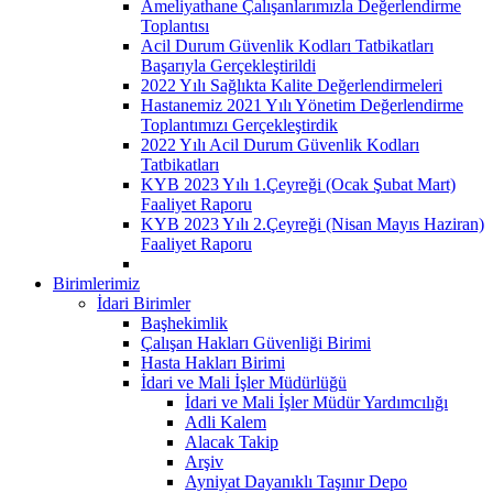
Ameliyathane Çalışanlarımızla Değerlendirme
Toplantısı
Acil Durum Güvenlik Kodları Tatbikatları
Başarıyla Gerçekleştirildi
2022 Yılı Sağlıkta Kalite Değerlendirmeleri
Hastanemiz 2021 Yılı Yönetim Değerlendirme
Toplantımızı Gerçekleştirdik
2022 Yılı Acil Durum Güvenlik Kodları
Tatbikatları
KYB 2023 Yılı 1.Çeyreği (Ocak Şubat Mart)
Faaliyet Raporu
KYB 2023 Yılı 2.Çeyreği (Nisan Mayıs Haziran)
Faaliyet Raporu
Birimlerimiz
İdari Birimler
Başhekimlik
Çalışan Hakları Güvenliği Birimi
Hasta Hakları Birimi
İdari ve Mali İşler Müdürlüğü
İdari ve Mali İşler Müdür Yardımcılığı
Adli Kalem
Alacak Takip
Arşiv
Ayniyat Dayanıklı Taşınır Depo