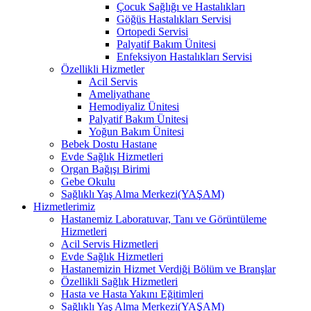
Çocuk Sağlığı ve Hastalıkları
Göğüs Hastalıkları Servisi
Ortopedi Servisi
Palyatif Bakım Ünitesi
Enfeksiyon Hastalıkları Servisi
Özellikli Hizmetler
Acil Servis
Ameliyathane
Hemodiyaliz Ünitesi
Palyatif Bakım Ünitesi
Yoğun Bakım Ünitesi
Bebek Dostu Hastane
Evde Sağlık Hizmetleri
Organ Bağışı Birimi
Gebe Okulu
Sağlıklı Yaş Alma Merkezi(YAŞAM)
Hizmetlerimiz
Hastanemiz Laboratuvar, Tanı ve Görüntüleme
Hizmetleri
Acil Servis Hizmetleri
Evde Sağlık Hizmetleri
Hastanemizin Hizmet Verdiği Bölüm ve Branşlar
Özellikli Sağlık Hizmetleri
Hasta ve Hasta Yakını Eğitimleri
Sağlıklı Yaş Alma Merkezi(YAŞAM)