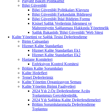
Palyatif Bakım Politikamız
Bilgi Güvenliği
Bilgi Güvenliği Politikaları Klavuzu
Bilgi Güvenliği Farkındalık Bildirgesi
Bilgi Güvenliği İhlal Bildirim Formu
Kişisel Sağlık Verilerinin İşlenmesi ve
Mahremiyetin Sağlanması Hakkında Yönetmelik
Sağlık Bakanlığı 'Bilgi Güvenliği 'Web Sitesi
Kalite Yönetimi ve Sağlık Tesisi Değerlendirme
Birim Çalışanları
Hizmet Kalite Standartları
Hizmet Kalite Standartları Ek1
Hizmet Kalite Standartları Ek2
Hastane Komiteleri
Enfeksiyon Kontrol Komitesi
Bölüm Kalite Sorumluları
Kalite Hedefleri
Temel Değerlerimiz
Kalite Yönetim Organizasyon Şeması
Kalite Yönetim Birimi Faaliyetleri
2024 Yılı 2.Öz Değerlendirme Açılış
Toplantımızı Gerçekleştirdik.
2024 Yılı Sağlıkta Kalite Değerlendirmeleri
Bölüm Sorumlularımızla Değerlendirme
Toplantısı