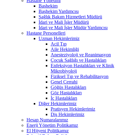
Hastane Yönetimi
Başhekim
Başhekim Yardımcısı
Sağlık Bakım Hizmetleri Müdürü
İdari ve Mali İşler Müdürü
İdari ve Mali İşler Müdür Yardımcısı
Hastane Personelleri
Uzman Hekimlerimiz
Acil Tıp
Aile Hekimliği
Anesteziyoloji ve Reanimasyon
Çocuk Sağlığı ve Hastalıkları
Enfeksiyon Hastalıkları ve Klinik
Mikrobiyoloji
Fiziksel Tıp ve Rehabilitasyon
Genel Cerrahi
Göğüs Hastalıkları
Göz Hastalıkları
İç Hastalıkları
Diğer Hekimlerimiz
Pratisyen Hekimlerimiz
Diş Hekimlerimiz
Hesap Numaralarımız
Enerji Yönetim Politikamız
El Hijyeni Politikamız