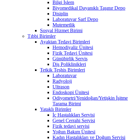
Bilgi İşlem
Biyomedikal Dayanıklı Taşınır Depo
Disiplin
Laboratuvar Sarf Depo
Mutemetlik
Sosyal Hizmet Birimi
Tıbbi Birimler
Ayaktan Tedavi Birimleri
Hemodiyaliz Ünitesi
Fizik Tedavi Ünitesi
Günübirlik Servis
Diş Poliklinikleri
Tetkik Teşhis Birimleri
Laboratuvar
Radyoloji
Ultrason
Endoskopi Ünitesi
Odiyometri/Yenidoğan/Yetişkin İşitme
Tarama Birimi
Yataklı Birimler
İç Hastalıkları Servisi
Genel Cerrahi Servisi
Fizik tedavi servisi
Yoğun Bakım Ünitesi
Kadın Hastalıkları ve Doğum Servisi