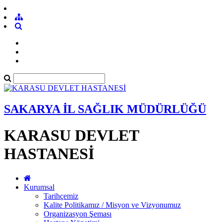
SAKARYA İL SAĞLIK MÜDÜRLÜĞÜ
KARASU DEVLET
HASTANESİ
Kurumsal
Tarihçemiz
Kalite Politikamız / Misyon ve Vizyonumuz
Organizasyon Şeması