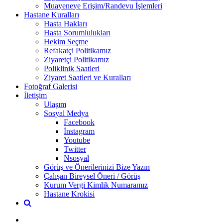
Muayeneye Erişim/Randevu İşlemleri
Hastane Kuralları
Hasta Hakları
Hasta Sorumlulukları
Hekim Seçme
Refakatçi Politikamız
Ziyaretçi Politikamız
Poliklinik Saatleri
Ziyaret Saatleri ve Kuralları
Fotoğraf Galerisi
İletişim
Ulaşım
Sosyal Medya
Facebook
İnstagram
Youtube
Twitter
Nsosyal
Görüş ve Önerilerinizi Bize Yazın
Çalışan Bireysel Öneri / Görüş
Kurum Vergi Kimlik Numaramız
Hastane Krokisi