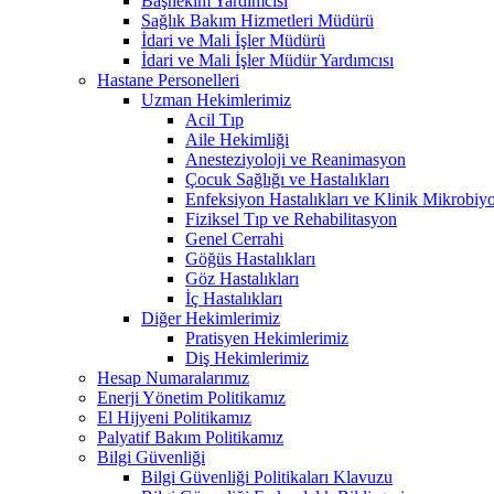
Başhekim Yardımcısı
Sağlık Bakım Hizmetleri Müdürü
İdari ve Mali İşler Müdürü
İdari ve Mali İşler Müdür Yardımcısı
Hastane Personelleri
Uzman Hekimlerimiz
Acil Tıp
Aile Hekimliği
Anesteziyoloji ve Reanimasyon
Çocuk Sağlığı ve Hastalıkları
Enfeksiyon Hastalıkları ve Klinik Mikrobiyo
Fiziksel Tıp ve Rehabilitasyon
Genel Cerrahi
Göğüs Hastalıkları
Göz Hastalıkları
İç Hastalıkları
Diğer Hekimlerimiz
Pratisyen Hekimlerimiz
Diş Hekimlerimiz
Hesap Numaralarımız
Enerji Yönetim Politikamız
El Hijyeni Politikamız
Palyatif Bakım Politikamız
Bilgi Güvenliği
Bilgi Güvenliği Politikaları Klavuzu