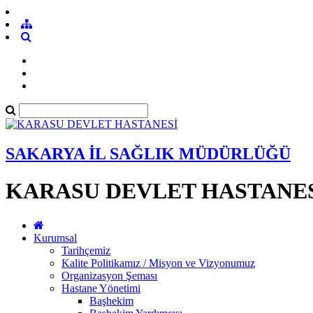
SAKARYA İL SAĞLIK MÜDÜRLÜĞÜ
KARASU DEVLET HASTANE
Kurumsal
Tarihçemiz
Kalite Politikamız / Misyon ve Vizyonumuz
Organizasyon Şeması
Hastane Yönetimi
Başhekim