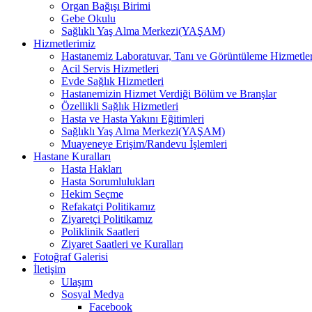
Organ Bağışı Birimi
Gebe Okulu
Sağlıklı Yaş Alma Merkezi(YAŞAM)
Hizmetlerimiz
Hastanemiz Laboratuvar, Tanı ve Görüntüleme Hizmetler
Acil Servis Hizmetleri
Evde Sağlık Hizmetleri
Hastanemizin Hizmet Verdiği Bölüm ve Branşlar
Özellikli Sağlık Hizmetleri
Hasta ve Hasta Yakını Eğitimleri
Sağlıklı Yaş Alma Merkezi(YAŞAM)
Muayeneye Erişim/Randevu İşlemleri
Hastane Kuralları
Hasta Hakları
Hasta Sorumlulukları
Hekim Seçme
Refakatçi Politikamız
Ziyaretçi Politikamız
Poliklinik Saatleri
Ziyaret Saatleri ve Kuralları
Fotoğraf Galerisi
İletişim
Ulaşım
Sosyal Medya
Facebook