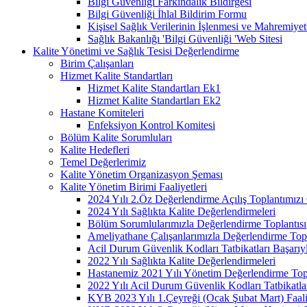
Bilgi Güvenliği Farkındalık Bildirgesi
Bilgi Güvenliği İhlal Bildirim Formu
Kişisel Sağlık Verilerinin İşlenmesi ve Mahremiy
Sağlık Bakanlığı 'Bilgi Güvenliği 'Web Sitesi
Kalite Yönetimi ve Sağlık Tesisi Değerlendirme
Birim Çalışanları
Hizmet Kalite Standartları
Hizmet Kalite Standartları Ek1
Hizmet Kalite Standartları Ek2
Hastane Komiteleri
Enfeksiyon Kontrol Komitesi
Bölüm Kalite Sorumluları
Kalite Hedefleri
Temel Değerlerimiz
Kalite Yönetim Organizasyon Şeması
Kalite Yönetim Birimi Faaliyetleri
2024 Yılı 2.Öz Değerlendirme Açılış Toplantımızı 
2024 Yılı Sağlıkta Kalite Değerlendirmeleri
Bölüm Sorumlularımızla Değerlendirme Toplantısı
Ameliyathane Çalışanlarımızla Değerlendirme Topl
Acil Durum Güvenlik Kodları Tatbikatları Başarıyl
2022 Yılı Sağlıkta Kalite Değerlendirmeleri
Hastanemiz 2021 Yılı Yönetim Değerlendirme Topl
2022 Yılı Acil Durum Güvenlik Kodları Tatbikatla
KYB 2023 Yılı 1.Çeyreği (Ocak Şubat Mart) Faal