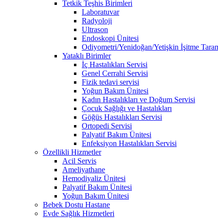
Tetkik Teşhis Birimleri
Laboratuvar
Radyoloji
Ultrason
Endoskopi Ünitesi
Odiyometri/Yenidoğan/Yetişkin İşitme Tara
Yataklı Birimler
İç Hastalıkları Servisi
Genel Cerrahi Servisi
Fizik tedavi servisi
Yoğun Bakım Ünitesi
Kadın Hastalıkları ve Doğum Servisi
Çocuk Sağlığı ve Hastalıkları
Göğüs Hastalıkları Servisi
Ortopedi Servisi
Palyatif Bakım Ünitesi
Enfeksiyon Hastalıkları Servisi
Özellikli Hizmetler
Acil Servis
Ameliyathane
Hemodiyaliz Ünitesi
Palyatif Bakım Ünitesi
Yoğun Bakım Ünitesi
Bebek Dostu Hastane
Evde Sağlık Hizmetleri