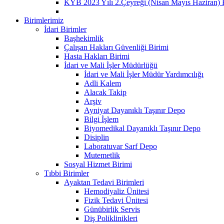
KYB 2023 Yılı 2.Çeyreği (Nisan Mayıs Haziran) 
Birimlerimiz
İdari Birimler
Başhekimlik
Çalışan Hakları Güvenliği Birimi
Hasta Hakları Birimi
İdari ve Mali İşler Müdürlüğü
İdari ve Mali İşler Müdür Yardımcılığı
Adli Kalem
Alacak Takip
Arşiv
Ayniyat Dayanıklı Taşınır Depo
Bilgi İşlem
Biyomedikal Dayanıklı Taşınır Depo
Disiplin
Laboratuvar Sarf Depo
Mutemetlik
Sosyal Hizmet Birimi
Tıbbi Birimler
Ayaktan Tedavi Birimleri
Hemodiyaliz Ünitesi
Fizik Tedavi Ünitesi
Günübirlik Servis
Diş Poliklinikleri