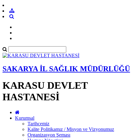
SAKARYA İL SAĞLIK MÜDÜRLÜĞÜ
KARASU DEVLET
HASTANESİ
Kurumsal
Tarihçemiz
Kalite Politikamız / Misyon ve Vizyonumuz
Organizasyon Şeması