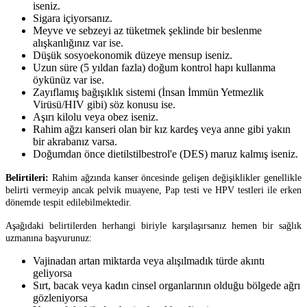
iseniz.
Sigara içiyorsanız.
Meyve ve sebzeyi az tüketmek şeklinde bir beslenme
alışkanlığınız var ise.
Düşük sosyoekonomik düzeye mensup iseniz.
Uzun süre (5 yıldan fazla) doğum kontrol hapı kullanma
öykünüz var ise.
Zayıflamış bağışıklık sistemi (İnsan İmmün Yetmezlik
Virüsü/HIV gibi) söz konusu ise.
Aşırı kilolu veya obez iseniz.
Rahim ağzı kanseri olan bir kız kardeş veya anne gibi yakın
bir akrabanız varsa.
Doğumdan önce dietilstilbestrol'e (DES) maruz kalmış iseniz.
Belirtileri:
Rahim ağzında kanser öncesinde gelişen değişiklikler genellikle
belirti vermeyip ancak pelvik muayene, Pap testi ve HPV testleri ile erken
dönemde tespit edilebilmektedir.
Aşağıdaki belirtilerden herhangi biriyle karşılaşırsanız hemen bir sağlık
uzmanına başvurunuz:
Vajinadan artan miktarda veya alışılmadık türde akıntı
geliyorsa
Sırt, bacak veya kadın cinsel organlarının olduğu bölgede ağrı
gözleniyorsa