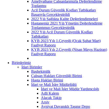
Ameliyathane Çalışanlarımızla Değerlendirme
Toplantısı
Acil Durum Güvenlik Kodları Tatbikatları
Başarıyla Gerçekleştirildi
2022 Yılı Sağlıkta Kalite Değerlendirmeleri
Hastanemiz 2021 Yılı Yönetim Değerlendirme
Toplantımızı Gerçekleştirdik
2022 Yılı Acil Durum Güvenlik Kodları
Tatbikatları
KYB 2023 Yılı 1.Çeyreği (Ocak Şubat Mart)
Faaliyet Raporu
KYB 2023 Yılı 2.Çeyreği (Nisan Mayıs Haziran)
Faaliyet Raporu
Birimlerimiz
İdari Birimler
Başhekimlik
Çalışan Hakları Güvenliği Birimi
Hasta Hakları Birimi
İdari ve Mali İşler Müdürlüğü
İdari ve Mali İşler Müdür Yardımcılığı
Adli Kalem
Alacak Takip
Arşiv
Ayniyat Dayanıklı Taşınır Depo