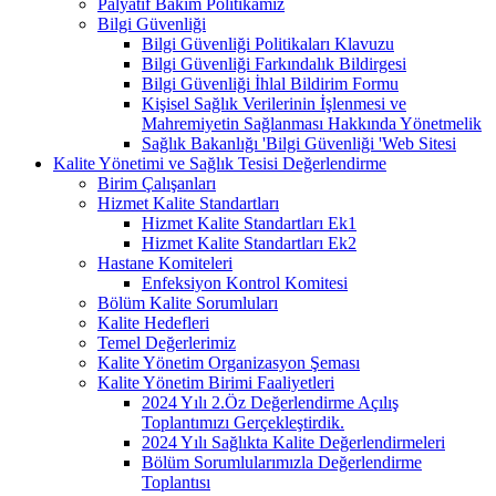
Palyatif Bakım Politikamız
Bilgi Güvenliği
Bilgi Güvenliği Politikaları Klavuzu
Bilgi Güvenliği Farkındalık Bildirgesi
Bilgi Güvenliği İhlal Bildirim Formu
Kişisel Sağlık Verilerinin İşlenmesi ve
Mahremiyetin Sağlanması Hakkında Yönetmelik
Sağlık Bakanlığı 'Bilgi Güvenliği 'Web Sitesi
Kalite Yönetimi ve Sağlık Tesisi Değerlendirme
Birim Çalışanları
Hizmet Kalite Standartları
Hizmet Kalite Standartları Ek1
Hizmet Kalite Standartları Ek2
Hastane Komiteleri
Enfeksiyon Kontrol Komitesi
Bölüm Kalite Sorumluları
Kalite Hedefleri
Temel Değerlerimiz
Kalite Yönetim Organizasyon Şeması
Kalite Yönetim Birimi Faaliyetleri
2024 Yılı 2.Öz Değerlendirme Açılış
Toplantımızı Gerçekleştirdik.
2024 Yılı Sağlıkta Kalite Değerlendirmeleri
Bölüm Sorumlularımızla Değerlendirme
Toplantısı