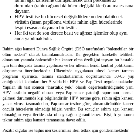
rahim ağzı kanserine dönüşebilecek olan prekanseröz
durumları (rahim ağzındaki hücre değişiklikleri) arama esasına
dayanır.
HPV testi ise bu hücresel değişikliklere neden olabilecek
virüsün (insan papilloma virüsü) rahim ağzı hücrelerinde
tespiti esasına dayanan bir testtir.
Her iki test de son derece basit ve ağrısız işlemler olup aynı
anda yapılmaktadır.
Rahim ağzı kanseri Dünya Sağlık Örgütü (DSÖ tarafından) “önlenebilen bir
ölüm nedeni” olarak tanımlanmaktadır. Bu gerçekten hareketle tehlikeli
olmasının yanında önlenebilir bir kanser olma özelliğini taşıyan bu hastalık
için tüm dünyada tarama yapılması ve her ülkenin kendi kontrol politikasını
oluşturması önerilmektedir. Ülkemizde uygulanan ulusal kanser tarama
programı uyarınca, tarama standartlarımız doğrultusunda 30-65 yaş
aralığındaki kadınlara her 5 yılda bir HPV ve Pap Testi uygulanmaktadır.
Yapılan ilk test sonucu “
hastalık yok
” olarak değerlendirildiğinde; yani
HPV testinin negatif olması veya Pap-smear patoloji raporunun normal
gelmesi durumunda kişi bilgilendirilir. HPV testine göre, rahim ağzı kanseri
yapan virusu taşımadıkları, Pap-smear testine göre, alınan sürüntüde kanser
öncülü hücrelerin olmadığı bilgisi verilir. Bu sonuçlar rahim ağzı kanseri
olmadığını veya ileride asla olmayacağını garantilemez. Kişi, 5 yıl sonra
tekrar rahim ağzı kanseri taramasına davet edilir.
Pozitif olgular ise teşhis merkezlerimize ileri tetkik için gönderilmektedir.