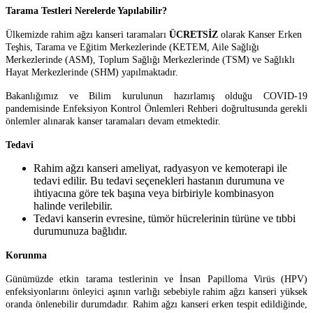
Tarama Testleri Nerelerde Yapılabilir?
Ülkemizde rahim ağzı kanseri taramaları
ÜCRETSİZ
olarak Kanser Erken
Teşhis, Tarama ve Eğitim Merkezlerinde (KETEM, Aile Sağlığı
Merkezlerinde (ASM), Toplum Sağlığı Merkezlerinde (TSM) ve Sağlıklı
Hayat Merkezlerinde (SHM) yapılmaktadır.
Bakanlığımız ve Bilim kurulunun hazırlamış olduğu COVID-19
pandemisinde Enfeksiyon Kontrol Önlemleri Rehberi doğrultusunda gerekli
önlemler alınarak kanser taramaları devam etmektedir.
Tedavi
Rahim ağzı kanseri ameliyat, radyasyon ve kemoterapi ile
tedavi edilir. Bu tedavi seçenekleri hastanın durumuna ve
ihtiyacına göre tek başına veya birbiriyle kombinasyon
halinde verilebilir.
Tedavi kanserin evresine, tümör hücrelerinin türüne ve tıbbi
durumunuza bağlıdır.
Korunma
Günümüzde etkin tarama testlerinin ve İnsan Papilloma Virüs (HPV)
enfeksiyonlarını önleyici aşının varlığı sebebiyle rahim ağzı kanseri yüksek
oranda önlenebilir durumdadır. Rahim ağzı kanseri erken tespit edildiğinde,