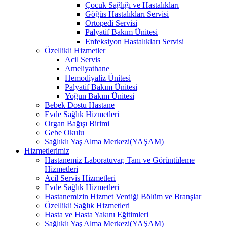
Çocuk Sağlığı ve Hastalıkları
Göğüs Hastalıkları Servisi
Ortopedi Servisi
Palyatif Bakım Ünitesi
Enfeksiyon Hastalıkları Servisi
Özellikli Hizmetler
Acil Servis
Ameliyathane
Hemodiyaliz Ünitesi
Palyatif Bakım Ünitesi
Yoğun Bakım Ünitesi
Bebek Dostu Hastane
Evde Sağlık Hizmetleri
Organ Bağışı Birimi
Gebe Okulu
Sağlıklı Yaş Alma Merkezi(YAŞAM)
Hizmetlerimiz
Hastanemiz Laboratuvar, Tanı ve Görüntüleme
Hizmetleri
Acil Servis Hizmetleri
Evde Sağlık Hizmetleri
Hastanemizin Hizmet Verdiği Bölüm ve Branşlar
Özellikli Sağlık Hizmetleri
Hasta ve Hasta Yakını Eğitimleri
Sağlıklı Yaş Alma Merkezi(YAŞAM)