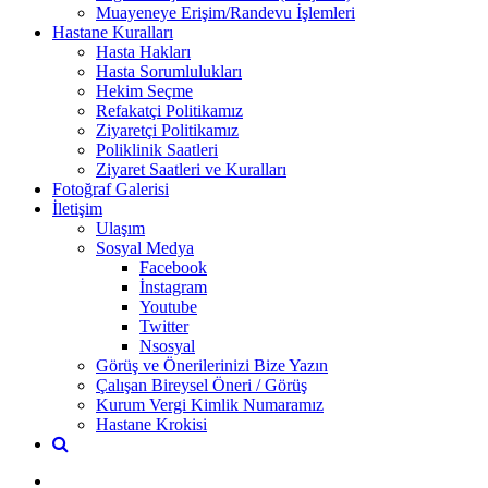
Muayeneye Erişim/Randevu İşlemleri
Hastane Kuralları
Hasta Hakları
Hasta Sorumlulukları
Hekim Seçme
Refakatçi Politikamız
Ziyaretçi Politikamız
Poliklinik Saatleri
Ziyaret Saatleri ve Kuralları
Fotoğraf Galerisi
İletişim
Ulaşım
Sosyal Medya
Facebook
İnstagram
Youtube
Twitter
Nsosyal
Görüş ve Önerilerinizi Bize Yazın
Çalışan Bireysel Öneri / Görüş
Kurum Vergi Kimlik Numaramız
Hastane Krokisi