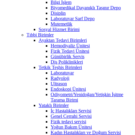
Bilgi İşlem
Biyomedikal Dayanıklı Taşınır Depo
Disiplin
Laboratuvar Sarf Depo
Mutemetlik
Sosyal Hizmet Birimi
Tıbbi Birimler
Ayaktan Tedavi Birimleri
Hemodiyaliz Ünitesi
Fizik Tedavi Ünitesi
Günübirlik Servis
Diş Poliklinikleri
Tetkik Teşhis Birimleri
Laboratuvar
Radyoloji
Ultrason
Endoskopi Ünitesi
Odiyometri/Yenidoğan/Yetişkin İşitme
Tarama Birimi
Yataklı Birimler
İç Hastalıkları Servisi
Genel Cerrahi Servisi
Fizik tedavi servisi
Yoğun Bakım Ünitesi
Kadın Hastalıkları ve Doğum Servisi