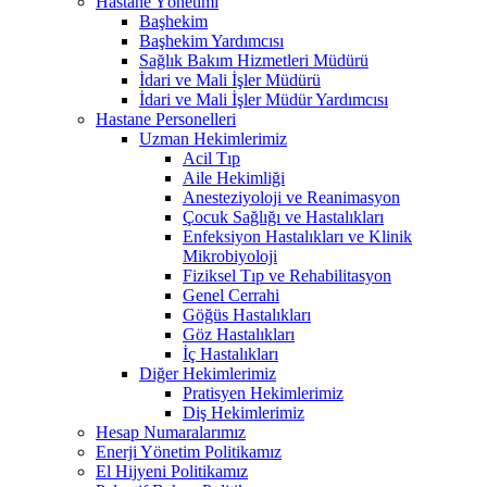
Hastane Yönetimi
Başhekim
Başhekim Yardımcısı
Sağlık Bakım Hizmetleri Müdürü
İdari ve Mali İşler Müdürü
İdari ve Mali İşler Müdür Yardımcısı
Hastane Personelleri
Uzman Hekimlerimiz
Acil Tıp
Aile Hekimliği
Anesteziyoloji ve Reanimasyon
Çocuk Sağlığı ve Hastalıkları
Enfeksiyon Hastalıkları ve Klinik
Mikrobiyoloji
Fiziksel Tıp ve Rehabilitasyon
Genel Cerrahi
Göğüs Hastalıkları
Göz Hastalıkları
İç Hastalıkları
Diğer Hekimlerimiz
Pratisyen Hekimlerimiz
Diş Hekimlerimiz
Hesap Numaralarımız
Enerji Yönetim Politikamız
El Hijyeni Politikamız