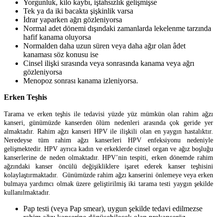
Yorgunluk, kilo kaybı, iştahsızlık gelişmişse
Tek ya da iki bacakta şişkinlik varsa
İdrar yaparken ağrı gözleniyorsa
Normal adet dönemi dışındaki zamanlarda lekelenme tarzında
hafif kanama oluyorsa
Normalden daha uzun süren veya daha ağır olan âdet
kanaması söz konusu ise
Cinsel ilişki sırasında veya sonrasında kanama veya ağrı
gözleniyorsa
Menopoz sonrası kanama izleniyorsa.
Erken Teşhis
Tarama ve erken teşhis ile tedavisi yüzde yüz mümkün olan rahim ağzı
kanseri, günümüzde kanserden ölüm nedenleri arasında çok geride yer
almaktadır. Rahim ağzı kanseri HPV ile ilişkili olan en yaygın hastalıktır.
Neredeyse tüm rahim ağzı kanserleri HPV enfeksiyonu nedeniyle
gelişmektedir. HPV ayrıca kadın ve erkeklerde cinsel organ ve ağız boşluğu
kanserlerine de neden olmaktadır. HPV’nin tespiti, erken dönemde rahim
ağzındaki kanser öncülü değişikliklere işaret ederek kanser teşhisini
kolaylaştırmaktadır. Günümüzde rahim ağzı kanserini önlemeye veya erken
bulmaya yardımcı olmak üzere geliştirilmiş iki tarama testi yaygın şekilde
kullanılmaktadır.
Pap testi (veya Pap smear), uygun şekilde tedavi edilmezse