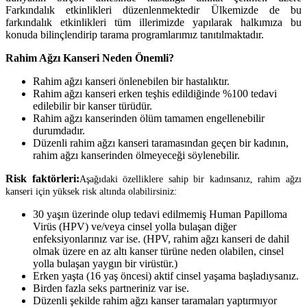
Farkındalık etkinlikleri düzenlenmektedir Ülkemizde de bu
farkındalık etkinlikleri tüm illerimizde yapılarak halkımıza bu
konuda bilinçlendirip tarama programlarımız tanıtılmaktadır.
Rahim Ağzı Kanseri Neden Önemli?
Rahim ağzı kanseri önlenebilen bir hastalıktır.
Rahim ağzı kanseri erken teşhis edildiğinde %100 tedavi
edilebilir bir kanser türüdür.
Rahim ağzı kanserinden ölüm tamamen engellenebilir
durumdadır.
Düzenli rahim ağzı kanseri taramasından geçen bir kadının,
rahim ağzı kanserinden ölmeyeceği söylenebilir.
Risk faktörleri:
Aşağıdaki özelliklere sahip bir kadınsanız, rahim ağzı
kanseri için yüksek risk altında olabilirsiniz:
30 yaşın üzerinde olup tedavi edilmemiş Human Papilloma
Virüs (HPV) ve/veya cinsel yolla bulaşan diğer
enfeksiyonlarınız var ise. (HPV, rahim ağzı kanseri de dahil
olmak üzere en az altı kanser türüne neden olabilen, cinsel
yolla bulaşan yaygın bir virüstür.)
Erken yaşta (16 yaş öncesi) aktif cinsel yaşama başladıysanız.
Birden fazla seks partneriniz var ise.
Düzenli şekilde rahim ağzı kanser taramaları yaptırmıyor