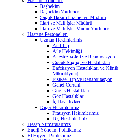
Hastane Yönetimi
Başhekim
Başhekim Yardımcısı
Sağlık Bakım Hizmetleri Müdürü
İdari ve Mali İşler Müdürü
İdari ve Mali İşler Müdür Yardımcısı
Hastane Personelleri
Uzman Hekimlerimiz
Acil Tıp
Aile Hekimliği
Anesteziyoloji ve Reanimasyon
Çocuk Sağlığı ve Hastalıkları
Enfeksiyon Hastalıkları ve Klinik
Mikrobiyoloji
Fiziksel Tıp ve Rehabilitasyon
Genel Cerrahi
Göğüs Hastalıkları
Göz Hastalıkları
İç Hastalıkları
Diğer Hekimlerimiz
Pratisyen Hekimlerimiz
Diş Hekimlerimiz
Hesap Numaralarımız
Enerji Yönetim Politikamız
El Hijyeni Politikamız