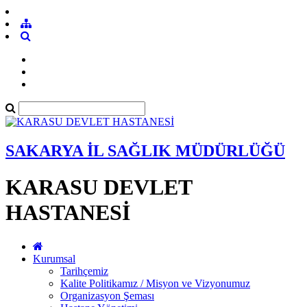
SAKARYA İL SAĞLIK MÜDÜRLÜĞÜ
KARASU DEVLET
HASTANESİ
Kurumsal
Tarihçemiz
Kalite Politikamız / Misyon ve Vizyonumuz
Organizasyon Şeması