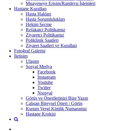
Muayeneye Erişim/Randevu İşlemleri
Hastane Kuralları
Hasta Hakları
Hasta Sorumlulukları
Hekim Seçme
Refakatçi Politikamız
Ziyaretçi Politikamız
Poliklinik Saatleri
Ziyaret Saatleri ve Kuralları
Fotoğraf Galerisi
İletişim
Ulaşım
Sosyal Medya
Facebook
İnstagram
Youtube
Twitter
Nsosyal
Görüş ve Önerilerinizi Bize Yazın
Çalışan Bireysel Öneri / Görüş
Kurum Vergi Kimlik Numaramız
Hastane Krokisi