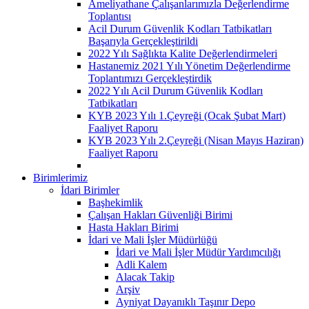
Ameliyathane Çalışanlarımızla Değerlendirme
Toplantısı
Acil Durum Güvenlik Kodları Tatbikatları
Başarıyla Gerçekleştirildi
2022 Yılı Sağlıkta Kalite Değerlendirmeleri
Hastanemiz 2021 Yılı Yönetim Değerlendirme
Toplantımızı Gerçekleştirdik
2022 Yılı Acil Durum Güvenlik Kodları
Tatbikatları
KYB 2023 Yılı 1.Çeyreği (Ocak Şubat Mart)
Faaliyet Raporu
KYB 2023 Yılı 2.Çeyreği (Nisan Mayıs Haziran)
Faaliyet Raporu
Birimlerimiz
İdari Birimler
Başhekimlik
Çalışan Hakları Güvenliği Birimi
Hasta Hakları Birimi
İdari ve Mali İşler Müdürlüğü
İdari ve Mali İşler Müdür Yardımcılığı
Adli Kalem
Alacak Takip
Arşiv
Ayniyat Dayanıklı Taşınır Depo