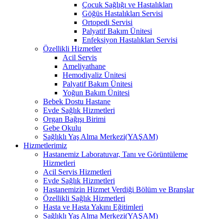
Çocuk Sağlığı ve Hastalıkları
Göğüs Hastalıkları Servisi
Ortopedi Servisi
Palyatif Bakım Ünitesi
Enfeksiyon Hastalıkları Servisi
Özellikli Hizmetler
Acil Servis
Ameliyathane
Hemodiyaliz Ünitesi
Palyatif Bakım Ünitesi
Yoğun Bakım Ünitesi
Bebek Dostu Hastane
Evde Sağlık Hizmetleri
Organ Bağışı Birimi
Gebe Okulu
Sağlıklı Yaş Alma Merkezi(YAŞAM)
Hizmetlerimiz
Hastanemiz Laboratuvar, Tanı ve Görüntüleme
Hizmetleri
Acil Servis Hizmetleri
Evde Sağlık Hizmetleri
Hastanemizin Hizmet Verdiği Bölüm ve Branşlar
Özellikli Sağlık Hizmetleri
Hasta ve Hasta Yakını Eğitimleri
Sağlıklı Yaş Alma Merkezi(YAŞAM)