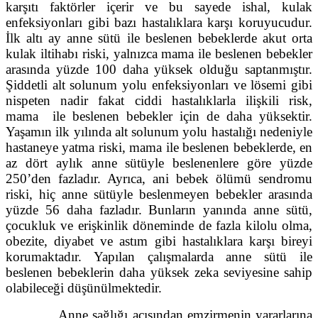
karşıtı faktörler içerir ve bu sayede ishal, kulak
enfeksiyonları gibi bazı hastalıklara karşı koruyucudur.
İlk altı ay anne sütü ile beslenen bebeklerde akut orta
kulak iltihabı riski, yalnızca mama ile beslenen bebekler
arasında yüzde 100 daha yüksek olduğu saptanmıştır.
Şiddetli alt solunum yolu enfeksiyonları ve lösemi gibi
nispeten nadir fakat ciddi hastalıklarla ilişkili risk,
mama ile beslenen bebekler için de daha yüksektir.
Yaşamın ilk yılında alt solunum yolu hastalığı nedeniyle
hastaneye yatma riski, mama ile beslenen bebeklerde, en
az dört aylık anne sütüyle beslenenlere göre yüzde
250’den fazladır. Ayrıca, ani bebek ölümü sendromu
riski, hiç anne sütüyle beslenmeyen bebekler arasında
yüzde 56 daha fazladır. Bunların yanında anne sütü,
çocukluk ve erişkinlik döneminde de fazla kilolu olma,
obezite, diyabet ve astım gibi hastalıklara karşı bireyi
korumaktadır. Yapılan çalışmalarda anne sütü ile
beslenen bebeklerin daha yüksek zeka seviyesine sahip
olabileceği düşünülmektedir.
Anne sağlığı açısından emzirmenin yararlarına