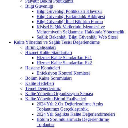
Palyatif Bakım Politikamız
Bilgi Güvenliği
Bilgi Güvenliği Politikaları Klavuzu
Bilgi Güvenliği Farkındalık Bildirgesi
Bilgi Güvenliği İhlal Bildirim Formu
Kişisel Sağlık Verilerinin İşlenmesi ve
Mahremiyetin Sağlanması Hakkında Yönetmelik
Sağlık Bakanlığı 'Bilgi Güvenliği 'Web Sitesi
Kalite Yönetimi ve Sağlık Tesisi Değerlendirme
Birim Çalışanları
Hizmet Kalite Standartları
Hizmet Kalite Standartları Ek1
Hizmet Kalite Standartları Ek2
Hastane Komiteleri
Enfeksiyon Kontrol Komitesi
Bölüm Kalite Sorumluları
Kalite Hedefleri
Temel Değerlerimiz
Kalite Yönetim Organizasyon Şeması
Kalite Yönetim Birimi Faaliyetleri
2024 Yılı 2.Öz Değerlendirme Açılış
Toplantımızı Gerçekleştirdik.
2024 Yılı Sağlıkta Kalite Değerlendirmeleri
Bölüm Sorumlularımızla Değerlendirme
Toplantısı