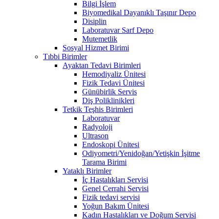
Bilgi İşlem
Biyomedikal Dayanıklı Taşınır Depo
Disiplin
Laboratuvar Sarf Depo
Mutemetlik
Sosyal Hizmet Birimi
Tıbbi Birimler
Ayaktan Tedavi Birimleri
Hemodiyaliz Ünitesi
Fizik Tedavi Ünitesi
Günübirlik Servis
Diş Poliklinikleri
Tetkik Teşhis Birimleri
Laboratuvar
Radyoloji
Ultrason
Endoskopi Ünitesi
Odiyometri/Yenidoğan/Yetişkin İşitme
Tarama Birimi
Yataklı Birimler
İç Hastalıkları Servisi
Genel Cerrahi Servisi
Fizik tedavi servisi
Yoğun Bakım Ünitesi
Kadın Hastalıkları ve Doğum Servisi