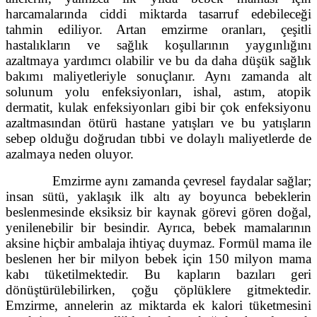
harcamalarında ciddi miktarda tasarruf edebileceği
tahmin ediliyor. Artan emzirme oranları, çeşitli
hastalıkların ve sağlık koşullarının yaygınlığını
azaltmaya yardımcı olabilir ve bu da daha düşük sağlık
bakımı maliyetleriyle sonuçlanır. Aynı zamanda alt
solunum yolu enfeksiyonları, ishal, astım, atopik
dermatit, kulak enfeksiyonları gibi bir çok enfeksiyonu
azaltmasından ötürü hastane yatışları ve bu yatışların
sebep olduğu doğrudan tıbbi ve dolaylı maliyetlerde de
azalmaya neden oluyor.
Emzirme aynı zamanda çevresel faydalar sağlar;
insan sütü, yaklaşık ilk altı ay boyunca bebeklerin
beslenmesinde eksiksiz bir kaynak görevi gören doğal,
yenilenebilir bir besindir. Ayrıca, bebek mamalarının
aksine hiçbir ambalaja ihtiyaç duymaz. Formül mama ile
beslenen her bir milyon bebek için 150 milyon mama
kabı tüketilmektedir. Bu kapların bazıları geri
dönüştürülebilirken, çoğu çöplüklere gitmektedir.
Emzirme, annelerin az miktarda ek kalori tüketmesini