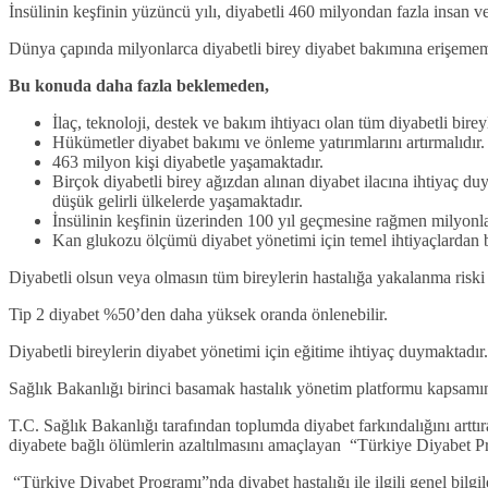
İnsülinin keşfinin yüzüncü yılı, diyabetli 460 milyondan fazla insan ve
Dünya çapında milyonlarca diyabetli birey diyabet bakımına erişememe
Bu konuda daha fazla beklemeden,
İlaç, teknoloji, destek ve bakım ihtiyacı olan tüm diyabetli bireyl
Hükümetler diyabet bakımı ve önleme yatırımlarını artırmalıdır.
463 milyon kişi diyabetle yaşamaktadır.
Birçok diyabetli birey ağızdan alınan diyabet ilacına ihtiyaç d
düşük gelirli ülkelerde yaşamaktadır.
İnsülinin keşfinin üzerinden 100 yıl geçmesine rağmen milyonla
Kan glukozu ölçümü diyabet yönetimi için temel ihtiyaçlardan b
Diyabetli olsun veya olmasın tüm bireylerin hastalığa yakalanma riski 
Tip 2 diyabet %50’den daha yüksek oranda önlenebilir.
Diyabetli bireylerin diyabet yönetimi için eğitime ihtiyaç duymaktadır
Sağlık Bakanlığı birinci basamak hastalık yönetim platformu kapsamında
T.C. Sağlık Bakanlığı tarafından toplumda diyabet farkındalığını arttı
diyabete bağlı ölümlerin azaltılmasını amaçlayan “Türkiye Diyabet 
“Türkiye Diyabet Programı”nda diyabet hastalığı ile ilgili genel bil