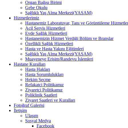
Organ Bağışı Birimi
Gebe Okulu
Sağlıklı Yaş Alma Merkezi(YAŞAM)
Hizmetlerimiz
Hastanemiz Laboratuvar, Tanı ve Görüntüleme Hizmetler
Acil Servis Hizmetleri
Evde Sağlık Hizmetleri
Hastanemizin Hizmet Verdiği Bölüm ve Branşlar
Özellikli Sağlık Hizmetleri
Hasta ve Hasta Yakını Eğitimleri
Sağlıklı Yaş Alma Merkezi(YAŞAM)
Muayeneye Erişim/Randevu İşlemleri
Hastane Kuralları
Hasta Hakları
Hasta Sorumlulukları
Hekim Seçme
Refakatçi Politikamız
Ziyaretçi Politikamız
Poliklinik Saatleri
Ziyaret Saatleri ve Kuralları
Fotoğraf Galerisi
İletişim
Ulaşım
Sosyal Medya
Facebook