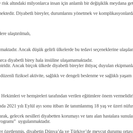
 risk altındaki milyonlarca insan için anlamlı bir değişiklik meydana geti
ktedir. Diyabetli bireyler, durumlarını yönetmek ve komplikasyonlarda
ere ulaştırılmalı,
uymaktadır. Ancak düşük gelirli ülkelerde bu tedavi seçeneklerine ulaşıl
rca diyabetli birey hala insüline ulaşamamaktadır.
iridir. Ancak birçok ülkede diyabetli bireyler ihtiyaç duyulan ekipman
düzenli fiziksel aktivite, sağlıklı ve dengeli beslenme ve sağlıklı yaşa
. Hekimleri ve hemşireleri tarafından verilen eğitimlere önem vermelidirl
 2021 yılı Eylül ayı sonu itibarı ile tanımlanmış 18 yaş ve üzeri nüfust
rarak, gelecek nesilleri diyabetten korumayı ve tanı alan hastalara sunu
Programı” uygulanmaktadır.
giler özetlenmiş, diyabetin Dünya’da ve Türkiye’de mevcut durumu ortay