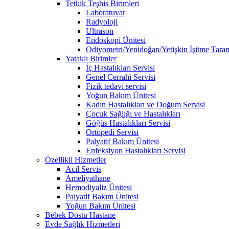
Tetkik Teşhis Birimleri
Laboratuvar
Radyoloji
Ultrason
Endoskopi Ünitesi
Odiyometri/Yenidoğan/Yetişkin İşitme Tara
Yataklı Birimler
İç Hastalıkları Servisi
Genel Cerrahi Servisi
Fizik tedavi servisi
Yoğun Bakım Ünitesi
Kadın Hastalıkları ve Doğum Servisi
Çocuk Sağlığı ve Hastalıkları
Göğüs Hastalıkları Servisi
Ortopedi Servisi
Palyatif Bakım Ünitesi
Enfeksiyon Hastalıkları Servisi
Özellikli Hizmetler
Acil Servis
Ameliyathane
Hemodiyaliz Ünitesi
Palyatif Bakım Ünitesi
Yoğun Bakım Ünitesi
Bebek Dostu Hastane
Evde Sağlık Hizmetleri