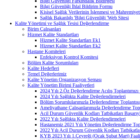
Bilgi Güvenliği Farkındalık Bildirgesi
Bilgi Güvenliği İhlal Bildirim Formu
Kişisel Sağlık Verilerinin İşlenmesi ve Mahremiy
Sağlık Bakanlığı 'Bilgi Güvenliği 'Web Sitesi
Kalite Yönetimi ve Sağlık Tesisi Değerlendirme
Birim Çalışanları
Hizmet Kalite Standartları
Hizmet Kalite Standartları Ek1
Hizmet Kalite Standartları Ek2
Hastane Komiteleri
Enfeksiyon Kontrol Komitesi
Bölüm Kalite Sorumluları
Kalite Hedefleri
Temel Değerlerimiz
Kalite Yönetim Organizasyon Şeması
Kalite Yönetim Birimi Faaliyetleri
2024 Yılı 2.Öz Değerlendirme Açılış Toplantımızı 
2024 Yılı Sağlıkta Kalite Değerlendirmeleri
Bölüm Sorumlularımızla Değerlendirme Toplantısı
Ameliyathane Çalışanlarımızla Değerlendirme Topl
Acil Durum Güvenlik Kodları Tatbikatları Başarıyl
2022 Yılı Sağlıkta Kalite Değerlendirmeleri
Hastanemiz 2021 Yılı Yönetim Değerlendirme Topl
2022 Yılı Acil Durum Güvenlik Kodları Tatbikatla
KYB 2023 Yılı 1.Çeyreği (Ocak Şubat Mart) Faal