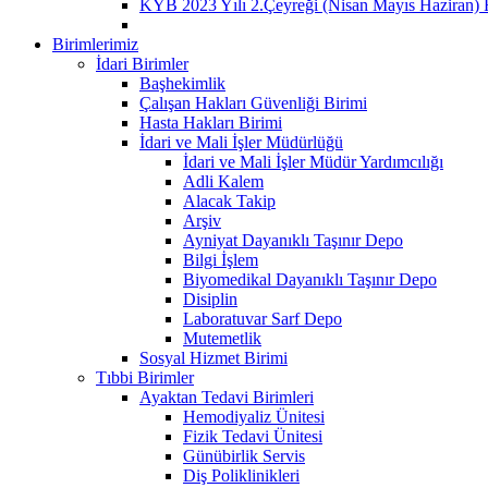
KYB 2023 Yılı 2.Çeyreği (Nisan Mayıs Haziran) 
Birimlerimiz
İdari Birimler
Başhekimlik
Çalışan Hakları Güvenliği Birimi
Hasta Hakları Birimi
İdari ve Mali İşler Müdürlüğü
İdari ve Mali İşler Müdür Yardımcılığı
Adli Kalem
Alacak Takip
Arşiv
Ayniyat Dayanıklı Taşınır Depo
Bilgi İşlem
Biyomedikal Dayanıklı Taşınır Depo
Disiplin
Laboratuvar Sarf Depo
Mutemetlik
Sosyal Hizmet Birimi
Tıbbi Birimler
Ayaktan Tedavi Birimleri
Hemodiyaliz Ünitesi
Fizik Tedavi Ünitesi
Günübirlik Servis
Diş Poliklinikleri