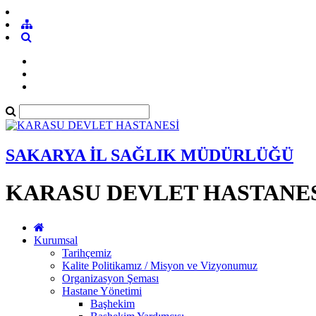
SAKARYA İL SAĞLIK MÜDÜRLÜĞÜ
KARASU DEVLET HASTANE
Kurumsal
Tarihçemiz
Kalite Politikamız / Misyon ve Vizyonumuz
Organizasyon Şeması
Hastane Yönetimi
Başhekim