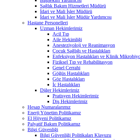
Başhekim Yardımcısı
Sağlık Bakım Hizmetleri Müdürü
İdari ve Mali İşler Müdürü
İdari ve Mali İşler Müdür Yardımcısı
Hastane Personelleri
Uzman Hekimlerimiz
Acil Tıp
Aile Hekimliği
Anesteziyoloji ve Reanimasyon
Çocuk Sağlığı ve Hastalıkları
Enfeksiyon Hastalıkları ve Klinik Mikrobiyo
Fiziksel Tıp ve Rehabilitasyon
Genel Cerrahi
Göğüs Hastalıkları
Göz Hastalıkları
İç Hastalıkları
Diğer Hekimlerimiz
Pratisyen Hekimlerimiz
Diş Hekimlerimiz
Hesap Numaralarımız
Enerji Yönetim Politikamız
El Hijyeni Politikamız
Palyatif Bakım Politikamız
Bilgi Güvenliği
Bilgi Güvenliği Politikaları Klavuzu