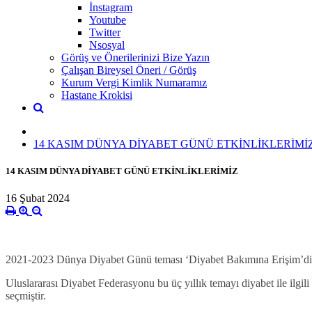
İnstagram
Youtube
Twitter
Nsosyal
Görüş ve Önerilerinizi Bize Yazın
Çalışan Bireysel Öneri / Görüş
Kurum Vergi Kimlik Numaramız
Hastane Krokisi
14 KASIM DÜNYA DİYABET GÜNÜ ETKİNLİKLERİMİZ 
14 KASIM DÜNYA DİYABET GÜNÜ ETKİNLİKLERİMİZ
16 Şubat 2024
DÜNYA DİYABE
2021-2023 Dünya Diyabet Günü teması ‘Diyabet Bakımına Erişim’di
Uluslararası Diyabet Federasyonu bu üç yıllık temayı diyabet ile ilgili
seçmiştir.