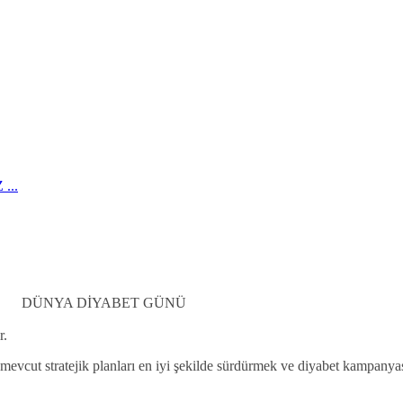
...
T GÜNÜ
r.
 mevcut stratejik planları en iyi şekilde sürdürmek ve diyabet kampanyası