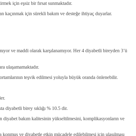
rmek için eşsiz bir fırsat sunmaktadır.
n kaçınmak için sürekli bakım ve desteğe ihtiyaç duyarlar.
amıyor ve maddi olarak karşılanamıyor. Her 4 diyabetli bireyden 3’ü
lara ulaşamamaktadır.
m ortamlarının teşvik edilmesi yoluyla büyük oranda önlenebilir.
er.
a diyabetli birey sıklığı % 10.5 dir.
lan diyabet bakım kalitesinin yükseltilmesini, komplikasyonların ve
a konmuş ve diyabetle etkin mücadele edilebilmesi için ulaşılması