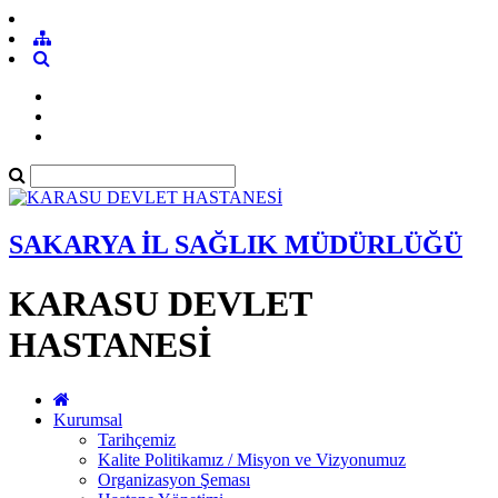
SAKARYA İL SAĞLIK MÜDÜRLÜĞÜ
KARASU DEVLET
HASTANESİ
Kurumsal
Tarihçemiz
Kalite Politikamız / Misyon ve Vizyonumuz
Organizasyon Şeması