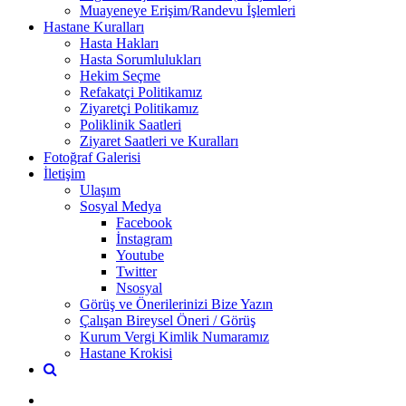
Muayeneye Erişim/Randevu İşlemleri
Hastane Kuralları
Hasta Hakları
Hasta Sorumlulukları
Hekim Seçme
Refakatçi Politikamız
Ziyaretçi Politikamız
Poliklinik Saatleri
Ziyaret Saatleri ve Kuralları
Fotoğraf Galerisi
İletişim
Ulaşım
Sosyal Medya
Facebook
İnstagram
Youtube
Twitter
Nsosyal
Görüş ve Önerilerinizi Bize Yazın
Çalışan Bireysel Öneri / Görüş
Kurum Vergi Kimlik Numaramız
Hastane Krokisi