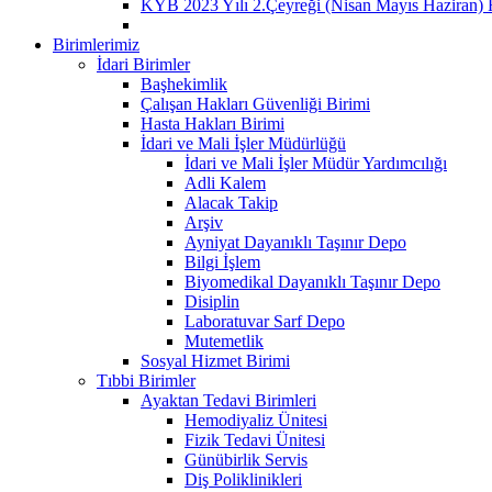
KYB 2023 Yılı 2.Çeyreği (Nisan Mayıs Haziran) 
Birimlerimiz
İdari Birimler
Başhekimlik
Çalışan Hakları Güvenliği Birimi
Hasta Hakları Birimi
İdari ve Mali İşler Müdürlüğü
İdari ve Mali İşler Müdür Yardımcılığı
Adli Kalem
Alacak Takip
Arşiv
Ayniyat Dayanıklı Taşınır Depo
Bilgi İşlem
Biyomedikal Dayanıklı Taşınır Depo
Disiplin
Laboratuvar Sarf Depo
Mutemetlik
Sosyal Hizmet Birimi
Tıbbi Birimler
Ayaktan Tedavi Birimleri
Hemodiyaliz Ünitesi
Fizik Tedavi Ünitesi
Günübirlik Servis
Diş Poliklinikleri