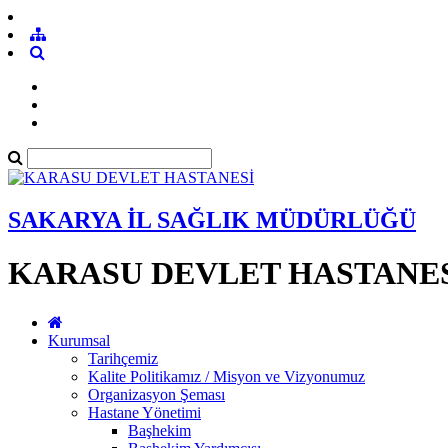
SAKARYA İL SAĞLIK MÜDÜRLÜĞÜ
KARASU DEVLET HASTANE
Kurumsal
Tarihçemiz
Kalite Politikamız / Misyon ve Vizyonumuz
Organizasyon Şeması
Hastane Yönetimi
Başhekim