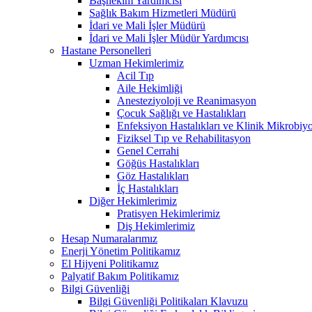
Başhekim Yardımcısı
Sağlık Bakım Hizmetleri Müdürü
İdari ve Mali İşler Müdürü
İdari ve Mali İşler Müdür Yardımcısı
Hastane Personelleri
Uzman Hekimlerimiz
Acil Tıp
Aile Hekimliği
Anesteziyoloji ve Reanimasyon
Çocuk Sağlığı ve Hastalıkları
Enfeksiyon Hastalıkları ve Klinik Mikrobiyo
Fiziksel Tıp ve Rehabilitasyon
Genel Cerrahi
Göğüs Hastalıkları
Göz Hastalıkları
İç Hastalıkları
Diğer Hekimlerimiz
Pratisyen Hekimlerimiz
Diş Hekimlerimiz
Hesap Numaralarımız
Enerji Yönetim Politikamız
El Hijyeni Politikamız
Palyatif Bakım Politikamız
Bilgi Güvenliği
Bilgi Güvenliği Politikaları Klavuzu