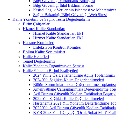
Bilgi Güvenliği Farkındalık Bildirgesi
Bilgi Güvenliği İhlal Bildirim Formu
Kişisel Sağlık Verilerinin İşlenmesi ve Mahremiy
Sağlık Bakanlığı 'Bilgi Güvenliği 'Web Sitesi
Kalite Yönetimi ve Sağlık Tesisi Değerlendirme
Birim Çalışanları
Hizmet Kalite Standartları
Hizmet Kalite Standartları Ek1
Hizmet Kalite Standartları Ek2
Hastane Komiteleri
Enfeksiyon Kontrol Komitesi
Bölüm Kalite Sorumluları
Kalite Hedefleri
Temel Değerlerimiz
Kalite Yönetim Organizasyon Şeması
Kalite Yönetim Birimi Faaliyetleri
2024 Yılı 2.Öz Değerlendirme Açılış Toplantımızı 
2024 Yılı Sağlıkta Kalite Değerlendirmeleri
Bölüm Sorumlularımızla Değerlendirme Toplantısı
Ameliyathane Çalışanlarımızla Değerlendirme Topl
Acil Durum Güvenlik Kodları Tatbikatları Başarıyl
2022 Yılı Sağlıkta Kalite Değerlendirmeleri
Hastanemiz 2021 Yılı Yönetim Değerlendirme Topl
2022 Yılı Acil Durum Güvenlik Kodları Tatbikatla
KYB 2023 Yılı 1.Çeyreği (Ocak Şubat Mart) Faal