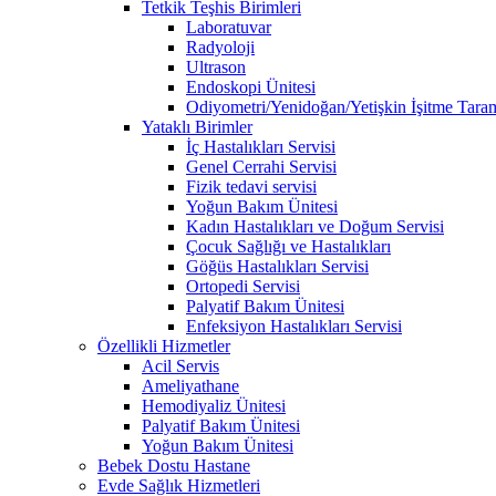
Tetkik Teşhis Birimleri
Laboratuvar
Radyoloji
Ultrason
Endoskopi Ünitesi
Odiyometri/Yenidoğan/Yetişkin İşitme Tara
Yataklı Birimler
İç Hastalıkları Servisi
Genel Cerrahi Servisi
Fizik tedavi servisi
Yoğun Bakım Ünitesi
Kadın Hastalıkları ve Doğum Servisi
Çocuk Sağlığı ve Hastalıkları
Göğüs Hastalıkları Servisi
Ortopedi Servisi
Palyatif Bakım Ünitesi
Enfeksiyon Hastalıkları Servisi
Özellikli Hizmetler
Acil Servis
Ameliyathane
Hemodiyaliz Ünitesi
Palyatif Bakım Ünitesi
Yoğun Bakım Ünitesi
Bebek Dostu Hastane
Evde Sağlık Hizmetleri