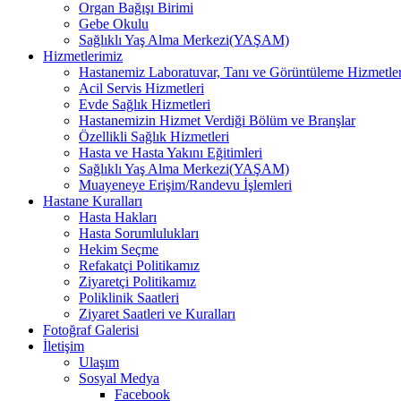
Organ Bağışı Birimi
Gebe Okulu
Sağlıklı Yaş Alma Merkezi(YAŞAM)
Hizmetlerimiz
Hastanemiz Laboratuvar, Tanı ve Görüntüleme Hizmetler
Acil Servis Hizmetleri
Evde Sağlık Hizmetleri
Hastanemizin Hizmet Verdiği Bölüm ve Branşlar
Özellikli Sağlık Hizmetleri
Hasta ve Hasta Yakını Eğitimleri
Sağlıklı Yaş Alma Merkezi(YAŞAM)
Muayeneye Erişim/Randevu İşlemleri
Hastane Kuralları
Hasta Hakları
Hasta Sorumlulukları
Hekim Seçme
Refakatçi Politikamız
Ziyaretçi Politikamız
Poliklinik Saatleri
Ziyaret Saatleri ve Kuralları
Fotoğraf Galerisi
İletişim
Ulaşım
Sosyal Medya
Facebook