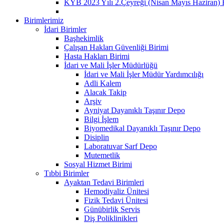
KYB 2023 Yılı 2.Çeyreği (Nisan Mayıs Haziran) 
Birimlerimiz
İdari Birimler
Başhekimlik
Çalışan Hakları Güvenliği Birimi
Hasta Hakları Birimi
İdari ve Mali İşler Müdürlüğü
İdari ve Mali İşler Müdür Yardımcılığı
Adli Kalem
Alacak Takip
Arşiv
Ayniyat Dayanıklı Taşınır Depo
Bilgi İşlem
Biyomedikal Dayanıklı Taşınır Depo
Disiplin
Laboratuvar Sarf Depo
Mutemetlik
Sosyal Hizmet Birimi
Tıbbi Birimler
Ayaktan Tedavi Birimleri
Hemodiyaliz Ünitesi
Fizik Tedavi Ünitesi
Günübirlik Servis
Diş Poliklinikleri