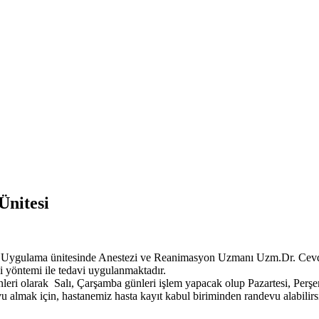
Ünitesi
Uygulama ünitesinde Anestezi ve Reanimasyon Uzmanı Uzm.Dr. Cevdet 
i yöntemi ile tedavi uygulanmaktadır.
i olarak Salı, Çarşamba günleri işlem yapacak olup Pazartesi, Perşem
lmak için, hastanemiz hasta kayıt kabul biriminden randevu alabilirsi