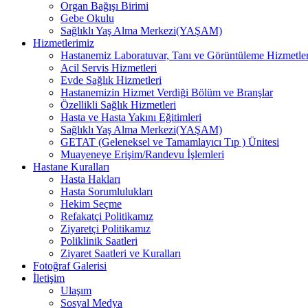
Organ Bağışı Birimi
Gebe Okulu
Sağlıklı Yaş Alma Merkezi(YAŞAM)
Hizmetlerimiz
Hastanemiz Laboratuvar, Tanı ve Görüntüleme Hizmetler
Acil Servis Hizmetleri
Evde Sağlık Hizmetleri
Hastanemizin Hizmet Verdiği Bölüm ve Branşlar
Özellikli Sağlık Hizmetleri
Hasta ve Hasta Yakını Eğitimleri
Sağlıklı Yaş Alma Merkezi(YAŞAM)
GETAT (Geleneksel ve Tamamlayıcı Tıp ) Ünitesi
Muayeneye Erişim/Randevu İşlemleri
Hastane Kuralları
Hasta Hakları
Hasta Sorumlulukları
Hekim Seçme
Refakatçi Politikamız
Ziyaretçi Politikamız
Poliklinik Saatleri
Ziyaret Saatleri ve Kuralları
Fotoğraf Galerisi
İletişim
Ulaşım
Sosyal Medya