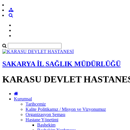
SAKARYA İL SAĞLIK MÜDÜRLÜĞÜ
KARASU DEVLET HASTANE
Kurumsal
Tarihçemiz
Kalite Politikamız / Misyon ve Vizyonumuz
Organizasyon Şeması
Hastane Yönetimi
Başhekim