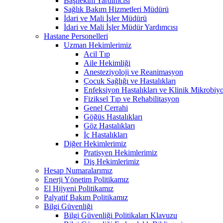
Başhekim Yardımcısı
Sağlık Bakım Hizmetleri Müdürü
İdari ve Mali İşler Müdürü
İdari ve Mali İşler Müdür Yardımcısı
Hastane Personelleri
Uzman Hekimlerimiz
Acil Tıp
Aile Hekimliği
Anesteziyoloji ve Reanimasyon
Çocuk Sağlığı ve Hastalıkları
Enfeksiyon Hastalıkları ve Klinik Mikrobiyo
Fiziksel Tıp ve Rehabilitasyon
Genel Cerrahi
Göğüs Hastalıkları
Göz Hastalıkları
İç Hastalıkları
Diğer Hekimlerimiz
Pratisyen Hekimlerimiz
Diş Hekimlerimiz
Hesap Numaralarımız
Enerji Yönetim Politikamız
El Hijyeni Politikamız
Palyatif Bakım Politikamız
Bilgi Güvenliği
Bilgi Güvenliği Politikaları Klavuzu