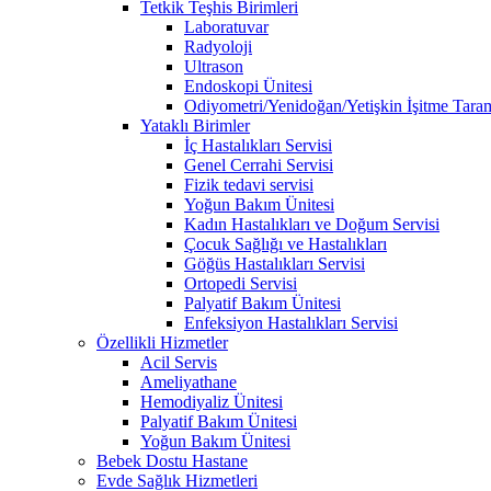
Tetkik Teşhis Birimleri
Laboratuvar
Radyoloji
Ultrason
Endoskopi Ünitesi
Odiyometri/Yenidoğan/Yetişkin İşitme Tara
Yataklı Birimler
İç Hastalıkları Servisi
Genel Cerrahi Servisi
Fizik tedavi servisi
Yoğun Bakım Ünitesi
Kadın Hastalıkları ve Doğum Servisi
Çocuk Sağlığı ve Hastalıkları
Göğüs Hastalıkları Servisi
Ortopedi Servisi
Palyatif Bakım Ünitesi
Enfeksiyon Hastalıkları Servisi
Özellikli Hizmetler
Acil Servis
Ameliyathane
Hemodiyaliz Ünitesi
Palyatif Bakım Ünitesi
Yoğun Bakım Ünitesi
Bebek Dostu Hastane
Evde Sağlık Hizmetleri