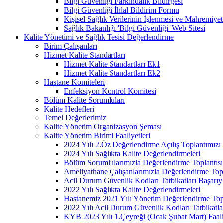
Bilgi Güvenliği Farkındalık Bildirgesi
Bilgi Güvenliği İhlal Bildirim Formu
Kişisel Sağlık Verilerinin İşlenmesi ve Mahremiy
Sağlık Bakanlığı 'Bilgi Güvenliği 'Web Sitesi
Kalite Yönetimi ve Sağlık Tesisi Değerlendirme
Birim Çalışanları
Hizmet Kalite Standartları
Hizmet Kalite Standartları Ek1
Hizmet Kalite Standartları Ek2
Hastane Komiteleri
Enfeksiyon Kontrol Komitesi
Bölüm Kalite Sorumluları
Kalite Hedefleri
Temel Değerlerimiz
Kalite Yönetim Organizasyon Şeması
Kalite Yönetim Birimi Faaliyetleri
2024 Yılı 2.Öz Değerlendirme Açılış Toplantımızı 
2024 Yılı Sağlıkta Kalite Değerlendirmeleri
Bölüm Sorumlularımızla Değerlendirme Toplantısı
Ameliyathane Çalışanlarımızla Değerlendirme Topl
Acil Durum Güvenlik Kodları Tatbikatları Başarıyl
2022 Yılı Sağlıkta Kalite Değerlendirmeleri
Hastanemiz 2021 Yılı Yönetim Değerlendirme Topl
2022 Yılı Acil Durum Güvenlik Kodları Tatbikatla
KYB 2023 Yılı 1.Çeyreği (Ocak Şubat Mart) Faal