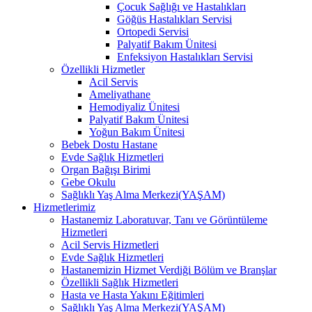
Çocuk Sağlığı ve Hastalıkları
Göğüs Hastalıkları Servisi
Ortopedi Servisi
Palyatif Bakım Ünitesi
Enfeksiyon Hastalıkları Servisi
Özellikli Hizmetler
Acil Servis
Ameliyathane
Hemodiyaliz Ünitesi
Palyatif Bakım Ünitesi
Yoğun Bakım Ünitesi
Bebek Dostu Hastane
Evde Sağlık Hizmetleri
Organ Bağışı Birimi
Gebe Okulu
Sağlıklı Yaş Alma Merkezi(YAŞAM)
Hizmetlerimiz
Hastanemiz Laboratuvar, Tanı ve Görüntüleme
Hizmetleri
Acil Servis Hizmetleri
Evde Sağlık Hizmetleri
Hastanemizin Hizmet Verdiği Bölüm ve Branşlar
Özellikli Sağlık Hizmetleri
Hasta ve Hasta Yakını Eğitimleri
Sağlıklı Yaş Alma Merkezi(YAŞAM)