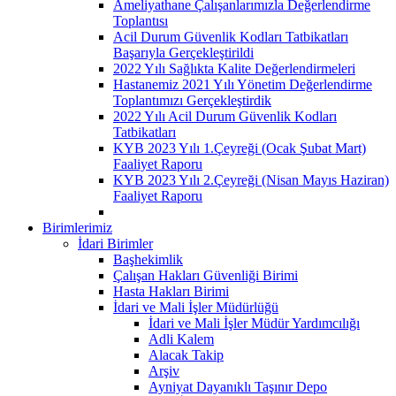
Ameliyathane Çalışanlarımızla Değerlendirme
Toplantısı
Acil Durum Güvenlik Kodları Tatbikatları
Başarıyla Gerçekleştirildi
2022 Yılı Sağlıkta Kalite Değerlendirmeleri
Hastanemiz 2021 Yılı Yönetim Değerlendirme
Toplantımızı Gerçekleştirdik
2022 Yılı Acil Durum Güvenlik Kodları
Tatbikatları
KYB 2023 Yılı 1.Çeyreği (Ocak Şubat Mart)
Faaliyet Raporu
KYB 2023 Yılı 2.Çeyreği (Nisan Mayıs Haziran)
Faaliyet Raporu
Birimlerimiz
İdari Birimler
Başhekimlik
Çalışan Hakları Güvenliği Birimi
Hasta Hakları Birimi
İdari ve Mali İşler Müdürlüğü
İdari ve Mali İşler Müdür Yardımcılığı
Adli Kalem
Alacak Takip
Arşiv
Ayniyat Dayanıklı Taşınır Depo