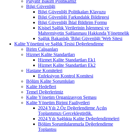
Palyatif Bakım Politikamız
Bilgi Güvenliği
Bilgi Güvenliği Politikaları Klavuzu
Bilgi Güvenliği Farkındalık Bildirgesi
Bilgi Güvenliği İhlal Bildirim Formu
Kişisel Sağlık Verilerinin İşlenmesi ve
Mahremiyetin Sağlanması Hakkında Yönetmelik
Sağlık Bakanlığı 'Bilgi Güvenliği 'Web Sitesi
Kalite Yönetimi ve Sağlık Tesisi Değerlendirme
Birim Çalışanları
Hizmet Kalite Standartları
Hizmet Kalite Standartları Ek1
Hizmet Kalite Standartları Ek2
Hastane Komiteleri
Enfeksiyon Kontrol Komitesi
Bölüm Kalite Sorumluları
Kalite Hedefleri
Temel Değerlerimiz
Kalite Yönetim Organizasyon Şeması
Kalite Yönetim Birimi Faaliyetleri
2024 Yılı 2.Öz Değerlendirme Açılış
Toplantımızı Gerçekleştirdik.
2024 Yılı Sağlıkta Kalite Değerlendirmeleri
Bölüm Sorumlularımızla Değerlendirme
Toplantısı