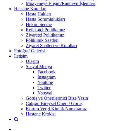
Muayeneye Erişim/Randevu İşlemleri
Hastane Kuralları
Hasta Hakları
Hasta Sorumlulukları
Hekim Seçme
Refakatçi Politikamız
Ziyaretçi Politikamız
Poliklinik Saatleri
Ziyaret Saatleri ve Kuralları
Fotoğraf Galerisi
İletişim
Ulaşım
Sosyal Medya
Facebook
İnstagram
Youtube
Twitter
Nsosyal
Görüş ve Önerilerinizi Bize Yazın
Çalışan Bireysel Öneri / Görüş
Kurum Vergi Kimlik Numaramız
Hastane Krokisi