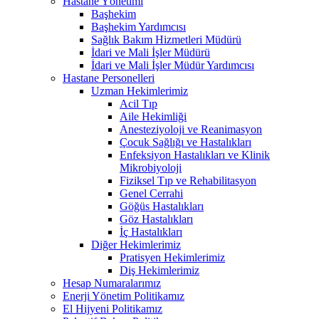
Hastane Yönetimi
Başhekim
Başhekim Yardımcısı
Sağlık Bakım Hizmetleri Müdürü
İdari ve Mali İşler Müdürü
İdari ve Mali İşler Müdür Yardımcısı
Hastane Personelleri
Uzman Hekimlerimiz
Acil Tıp
Aile Hekimliği
Anesteziyoloji ve Reanimasyon
Çocuk Sağlığı ve Hastalıkları
Enfeksiyon Hastalıkları ve Klinik
Mikrobiyoloji
Fiziksel Tıp ve Rehabilitasyon
Genel Cerrahi
Göğüs Hastalıkları
Göz Hastalıkları
İç Hastalıkları
Diğer Hekimlerimiz
Pratisyen Hekimlerimiz
Diş Hekimlerimiz
Hesap Numaralarımız
Enerji Yönetim Politikamız
El Hijyeni Politikamız