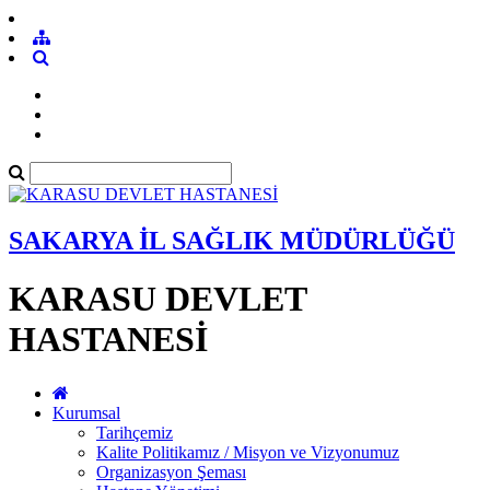
SAKARYA İL SAĞLIK MÜDÜRLÜĞÜ
KARASU DEVLET
HASTANESİ
Kurumsal
Tarihçemiz
Kalite Politikamız / Misyon ve Vizyonumuz
Organizasyon Şeması