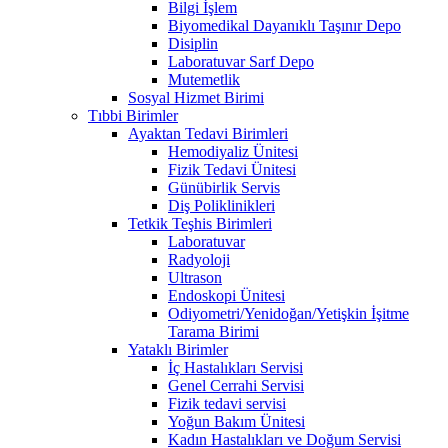
Bilgi İşlem
Biyomedikal Dayanıklı Taşınır Depo
Disiplin
Laboratuvar Sarf Depo
Mutemetlik
Sosyal Hizmet Birimi
Tıbbi Birimler
Ayaktan Tedavi Birimleri
Hemodiyaliz Ünitesi
Fizik Tedavi Ünitesi
Günübirlik Servis
Diş Poliklinikleri
Tetkik Teşhis Birimleri
Laboratuvar
Radyoloji
Ultrason
Endoskopi Ünitesi
Odiyometri/Yenidoğan/Yetişkin İşitme
Tarama Birimi
Yataklı Birimler
İç Hastalıkları Servisi
Genel Cerrahi Servisi
Fizik tedavi servisi
Yoğun Bakım Ünitesi
Kadın Hastalıkları ve Doğum Servisi