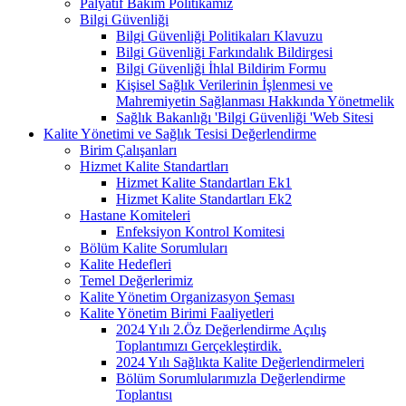
Palyatif Bakım Politikamız
Bilgi Güvenliği
Bilgi Güvenliği Politikaları Klavuzu
Bilgi Güvenliği Farkındalık Bildirgesi
Bilgi Güvenliği İhlal Bildirim Formu
Kişisel Sağlık Verilerinin İşlenmesi ve
Mahremiyetin Sağlanması Hakkında Yönetmelik
Sağlık Bakanlığı 'Bilgi Güvenliği 'Web Sitesi
Kalite Yönetimi ve Sağlık Tesisi Değerlendirme
Birim Çalışanları
Hizmet Kalite Standartları
Hizmet Kalite Standartları Ek1
Hizmet Kalite Standartları Ek2
Hastane Komiteleri
Enfeksiyon Kontrol Komitesi
Bölüm Kalite Sorumluları
Kalite Hedefleri
Temel Değerlerimiz
Kalite Yönetim Organizasyon Şeması
Kalite Yönetim Birimi Faaliyetleri
2024 Yılı 2.Öz Değerlendirme Açılış
Toplantımızı Gerçekleştirdik.
2024 Yılı Sağlıkta Kalite Değerlendirmeleri
Bölüm Sorumlularımızla Değerlendirme
Toplantısı