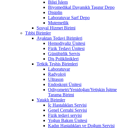
Bilgi İşlem
Biyomedikal Dayanıklı Taşınır Depo
Disiplin
Laboratuvar Sarf Depo
Mutemetlik
Sosyal Hizmet Birimi
Tıbbi Birimler
Ayaktan Tedavi Birimleri
Hemodiyaliz Ünitesi
Fizik Tedavi Ünitesi
Günübirlik Servis
Diş Poliklinikleri
Tetkik Teşhis Birimleri
Laboratuvar
Radyoloji
Ultrason
Endoskopi Ünitesi
Odiyometri/Yenidoğan/Yetişkin İşitme
Tarama Birimi
Yataklı Birimler
İç Hastalıkları Servisi
Genel Cerrahi Servisi
Fizik tedavi servisi
Yoğun Bakım Ünitesi
Kadın Hastalıkları ve Doğum Servisi