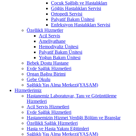
Çocuk Sağlığı ve Hastalıkları
Göğüs Hastalıkları Servisi
Ortopedi Servisi
Palyatif Bakım Ünitesi
Enfeksiyon Hastalıkları Servisi
Özellikli Hizmetler
Acil Servis
Ameliyathane
Hemodiyaliz Ünitesi
Palyatif Bakım Ünitesi
Yoğun Bakım Ünitesi
Bebek Dostu Hastane
Evde Sağlık Hizmetleri
Organ Bağışı Birimi
Gebe Okulu
Sağlıklı Yaş Alma Merkezi(YAŞAM)
Hizmetlerimiz
Hastanemiz Laboratuvar, Tanı ve Görüntüleme
Hizmetleri
Acil Servis Hizmetleri
Evde Sağlık Hizmetleri
Hastanemizin Hizmet Verdiği Bölüm ve Branşlar
Özellikli Sağlık Hizmetleri
Hasta ve Hasta Yakını Eğitimleri
Sağlıklı Yaş Alma Merkezi(YAŞAM)