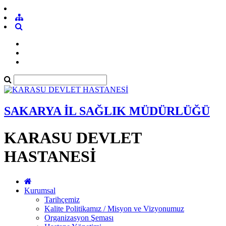
SAKARYA İL SAĞLIK MÜDÜRLÜĞÜ
KARASU DEVLET
HASTANESİ
Kurumsal
Tarihçemiz
Kalite Politikamız / Misyon ve Vizyonumuz
Organizasyon Şeması