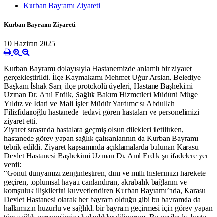
Kurban Bayramı Ziyareti
Kurban Bayramı Ziyareti
10 Haziran 2025
Kurban Bayramı dolayısıyla Hastanemizde anlamlı bir ziyaret
gerçekleştirildi. İlçe Kaymakamı Mehmet Uğur Arslan, Belediye
Başkanı İshak Sarı, ilçe protokolü üyeleri, Hastane Başhekimi
Uzman Dr. Anıl Erdik, Sağlık Bakım Hizmetleri Müdürü Müge
Yıldız ve İdari ve Mali İşler Müdür Yardımcısı Abdullah
Filizfidanoğlu hastanede tedavi gören hastaları ve personelimizi
ziyaret etti.
Ziyaret sırasında hastalara geçmiş olsun dilekleri iletilirken,
hastanede görev yapan sağlık çalışanlarının da Kurban Bayramı
tebrik edildi. Ziyaret kapsamında açıklamalarda bulunan Karasu
Devlet Hastanesi Başhekimi Uzman Dr. Anıl Erdik şu ifadelere yer
verdi:
“Gönül dünyamızı zenginleştiren, dini ve milli hislerimizi harekete
geçiren, toplumsal hayatı canlandıran, akrabalık bağlarını ve
komşuluk ilişkilerini kuvvetlendiren Kurban Bayramı’nda, Karasu
Devlet Hastanesi olarak her bayram olduğu gibi bu bayramda da
halkımızın huzurlu ve sağlıklı bir bayram geçirmesi için görev yapan
tüm sağlık personelimize kolaylıklar diliyorum. Bu vesileyle, başta