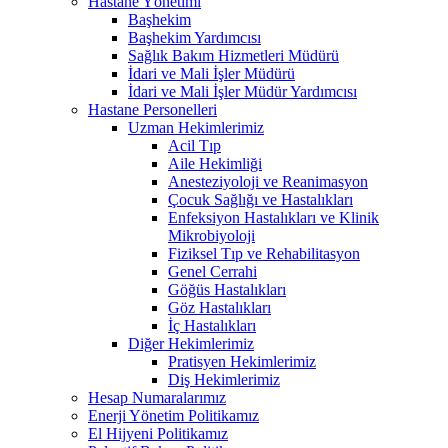
Hastane Yönetimi
Başhekim
Başhekim Yardımcısı
Sağlık Bakım Hizmetleri Müdürü
İdari ve Mali İşler Müdürü
İdari ve Mali İşler Müdür Yardımcısı
Hastane Personelleri
Uzman Hekimlerimiz
Acil Tıp
Aile Hekimliği
Anesteziyoloji ve Reanimasyon
Çocuk Sağlığı ve Hastalıkları
Enfeksiyon Hastalıkları ve Klinik
Mikrobiyoloji
Fiziksel Tıp ve Rehabilitasyon
Genel Cerrahi
Göğüs Hastalıkları
Göz Hastalıkları
İç Hastalıkları
Diğer Hekimlerimiz
Pratisyen Hekimlerimiz
Diş Hekimlerimiz
Hesap Numaralarımız
Enerji Yönetim Politikamız
El Hijyeni Politikamız