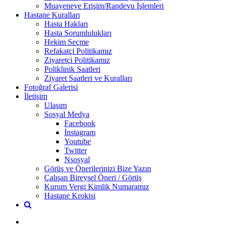
Muayeneye Erişim/Randevu İşlemleri
Hastane Kuralları
Hasta Hakları
Hasta Sorumlulukları
Hekim Seçme
Refakatçi Politikamız
Ziyaretçi Politikamız
Poliklinik Saatleri
Ziyaret Saatleri ve Kuralları
Fotoğraf Galerisi
İletişim
Ulaşım
Sosyal Medya
Facebook
İnstagram
Youtube
Twitter
Nsosyal
Görüş ve Önerilerinizi Bize Yazın
Çalışan Bireysel Öneri / Görüş
Kurum Vergi Kimlik Numaramız
Hastane Krokisi