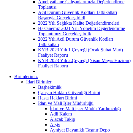
Ameliyathane Çalışanlarımızla Değerlendirme
Toplantısı
Acil Durum Güvenlik Kodları Tatbikatları
Başarıyla Gerçekleştirildi
2022 Yılı Sağlıkta Kalite Değerlendirmeleri
Hastanemiz 2021 Yılı Yönetim Değerlendirme
Toplantımızı Gerçekleştirdik
2022 Yılı Acil Durum Güvenlik Kodları
Tatbikatları
KYB 2023 Yılı 1.Çeyreği (Ocak Şubat Mart)
Faaliyet Raporu
KYB 2023 Yılı 2.Çeyreği (Nisan Mayıs Haziran)
Faaliyet Raporu
Birimlerimiz
İdari Birimler
Başhekimlik
Çalışan Hakları Güvenliği Birimi
Hasta Hakları Birimi
İdari ve Mali İşler Müdürlüğü
İdari ve Mali İşler Müdür Yardımcılığı
Adli Kalem
Alacak Takip
Arşiv
Ayniyat Dayanıklı Taşınır Depo