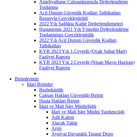
Ameliyathane Çalışanlarımızla Değerlendirme
Toplantısı
Acil Durum Güvenlik Kodları Tatbikatları
Başarıyla Gerçekleştirildi
2022 Yılı Sağlıkta Kalite Değerlendirmeleri
Hastanemiz 2021 Yılı Yönetim Değerlendirme
Toplantımızı Gerçekleştirdik
2022 Yılı Acil Durum Güvenlik Kodları
Tatbikatları
KYB 2023 Yılı 1.Çeyreği (Ocak Şubat Mart)
Faaliyet Raporu
KYB 2023 Yılı 2.Çeyreği (Nisan Mayıs Haziran)
Faaliyet Raporu
Birimlerimiz
İdari Birimler
Başhekimlik
Çalışan Hakları Güvenliği Birimi
Hasta Hakları Birimi
İdari ve Mali İşler Müdürlüğü
İdari ve Mali İşler Müdür Yardımcılığı
Adli Kalem
Alacak Takip
Arşiv
Ayniyat Dayanıklı Taşınır Depo