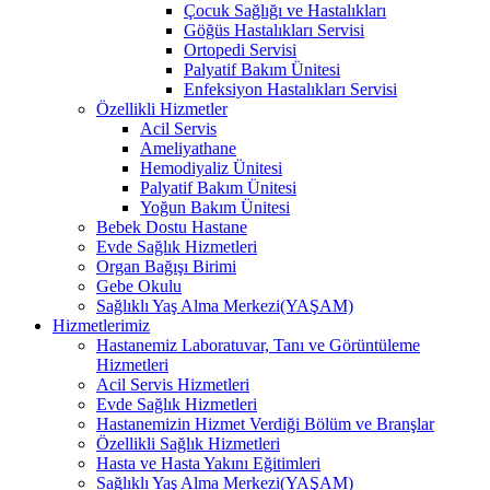
Çocuk Sağlığı ve Hastalıkları
Göğüs Hastalıkları Servisi
Ortopedi Servisi
Palyatif Bakım Ünitesi
Enfeksiyon Hastalıkları Servisi
Özellikli Hizmetler
Acil Servis
Ameliyathane
Hemodiyaliz Ünitesi
Palyatif Bakım Ünitesi
Yoğun Bakım Ünitesi
Bebek Dostu Hastane
Evde Sağlık Hizmetleri
Organ Bağışı Birimi
Gebe Okulu
Sağlıklı Yaş Alma Merkezi(YAŞAM)
Hizmetlerimiz
Hastanemiz Laboratuvar, Tanı ve Görüntüleme
Hizmetleri
Acil Servis Hizmetleri
Evde Sağlık Hizmetleri
Hastanemizin Hizmet Verdiği Bölüm ve Branşlar
Özellikli Sağlık Hizmetleri
Hasta ve Hasta Yakını Eğitimleri
Sağlıklı Yaş Alma Merkezi(YAŞAM)