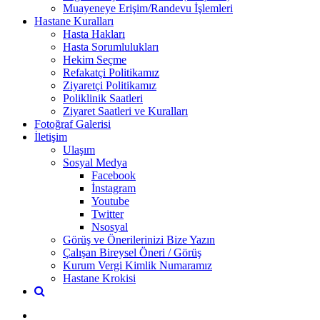
Muayeneye Erişim/Randevu İşlemleri
Hastane Kuralları
Hasta Hakları
Hasta Sorumlulukları
Hekim Seçme
Refakatçi Politikamız
Ziyaretçi Politikamız
Poliklinik Saatleri
Ziyaret Saatleri ve Kuralları
Fotoğraf Galerisi
İletişim
Ulaşım
Sosyal Medya
Facebook
İnstagram
Youtube
Twitter
Nsosyal
Görüş ve Önerilerinizi Bize Yazın
Çalışan Bireysel Öneri / Görüş
Kurum Vergi Kimlik Numaramız
Hastane Krokisi