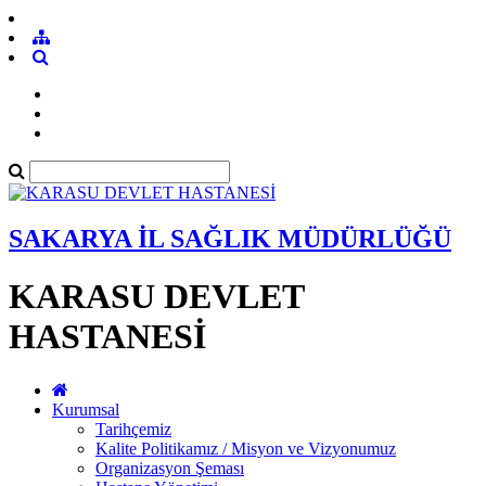
SAKARYA İL SAĞLIK MÜDÜRLÜĞÜ
KARASU DEVLET
HASTANESİ
Kurumsal
Tarihçemiz
Kalite Politikamız / Misyon ve Vizyonumuz
Organizasyon Şeması