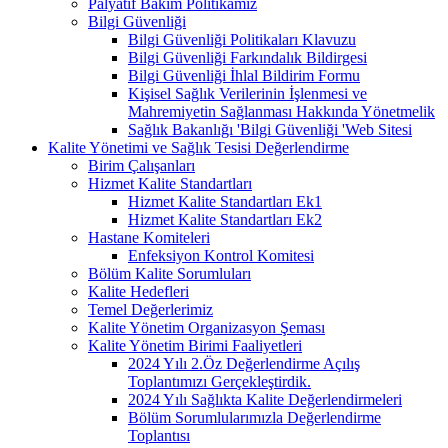
Palyatif Bakım Politikamız
Bilgi Güvenliği
Bilgi Güvenliği Politikaları Klavuzu
Bilgi Güvenliği Farkındalık Bildirgesi
Bilgi Güvenliği İhlal Bildirim Formu
Kişisel Sağlık Verilerinin İşlenmesi ve
Mahremiyetin Sağlanması Hakkında Yönetmelik
Sağlık Bakanlığı 'Bilgi Güvenliği 'Web Sitesi
Kalite Yönetimi ve Sağlık Tesisi Değerlendirme
Birim Çalışanları
Hizmet Kalite Standartları
Hizmet Kalite Standartları Ek1
Hizmet Kalite Standartları Ek2
Hastane Komiteleri
Enfeksiyon Kontrol Komitesi
Bölüm Kalite Sorumluları
Kalite Hedefleri
Temel Değerlerimiz
Kalite Yönetim Organizasyon Şeması
Kalite Yönetim Birimi Faaliyetleri
2024 Yılı 2.Öz Değerlendirme Açılış
Toplantımızı Gerçekleştirdik.
2024 Yılı Sağlıkta Kalite Değerlendirmeleri
Bölüm Sorumlularımızla Değerlendirme
Toplantısı