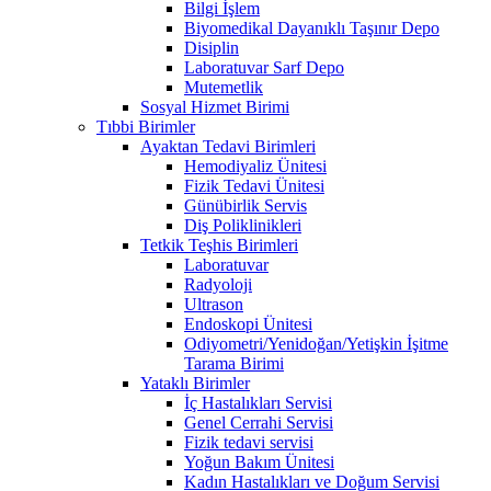
Bilgi İşlem
Biyomedikal Dayanıklı Taşınır Depo
Disiplin
Laboratuvar Sarf Depo
Mutemetlik
Sosyal Hizmet Birimi
Tıbbi Birimler
Ayaktan Tedavi Birimleri
Hemodiyaliz Ünitesi
Fizik Tedavi Ünitesi
Günübirlik Servis
Diş Poliklinikleri
Tetkik Teşhis Birimleri
Laboratuvar
Radyoloji
Ultrason
Endoskopi Ünitesi
Odiyometri/Yenidoğan/Yetişkin İşitme
Tarama Birimi
Yataklı Birimler
İç Hastalıkları Servisi
Genel Cerrahi Servisi
Fizik tedavi servisi
Yoğun Bakım Ünitesi
Kadın Hastalıkları ve Doğum Servisi