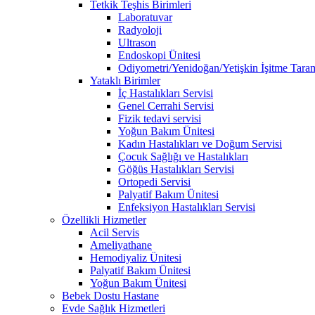
Tetkik Teşhis Birimleri
Laboratuvar
Radyoloji
Ultrason
Endoskopi Ünitesi
Odiyometri/Yenidoğan/Yetişkin İşitme Tara
Yataklı Birimler
İç Hastalıkları Servisi
Genel Cerrahi Servisi
Fizik tedavi servisi
Yoğun Bakım Ünitesi
Kadın Hastalıkları ve Doğum Servisi
Çocuk Sağlığı ve Hastalıkları
Göğüs Hastalıkları Servisi
Ortopedi Servisi
Palyatif Bakım Ünitesi
Enfeksiyon Hastalıkları Servisi
Özellikli Hizmetler
Acil Servis
Ameliyathane
Hemodiyaliz Ünitesi
Palyatif Bakım Ünitesi
Yoğun Bakım Ünitesi
Bebek Dostu Hastane
Evde Sağlık Hizmetleri