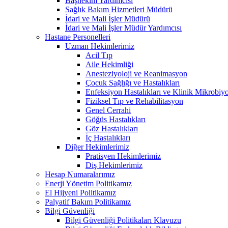
Başhekim Yardımcısı
Sağlık Bakım Hizmetleri Müdürü
İdari ve Mali İşler Müdürü
İdari ve Mali İşler Müdür Yardımcısı
Hastane Personelleri
Uzman Hekimlerimiz
Acil Tıp
Aile Hekimliği
Anesteziyoloji ve Reanimasyon
Çocuk Sağlığı ve Hastalıkları
Enfeksiyon Hastalıkları ve Klinik Mikrobiyo
Fiziksel Tıp ve Rehabilitasyon
Genel Cerrahi
Göğüs Hastalıkları
Göz Hastalıkları
İç Hastalıkları
Diğer Hekimlerimiz
Pratisyen Hekimlerimiz
Diş Hekimlerimiz
Hesap Numaralarımız
Enerji Yönetim Politikamız
El Hijyeni Politikamız
Palyatif Bakım Politikamız
Bilgi Güvenliği
Bilgi Güvenliği Politikaları Klavuzu