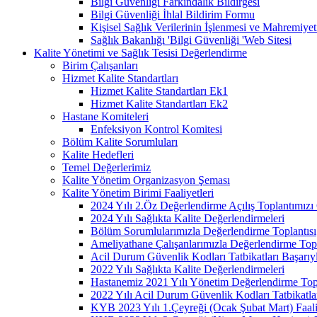
Bilgi Güvenliği Farkındalık Bildirgesi
Bilgi Güvenliği İhlal Bildirim Formu
Kişisel Sağlık Verilerinin İşlenmesi ve Mahremiy
Sağlık Bakanlığı 'Bilgi Güvenliği 'Web Sitesi
Kalite Yönetimi ve Sağlık Tesisi Değerlendirme
Birim Çalışanları
Hizmet Kalite Standartları
Hizmet Kalite Standartları Ek1
Hizmet Kalite Standartları Ek2
Hastane Komiteleri
Enfeksiyon Kontrol Komitesi
Bölüm Kalite Sorumluları
Kalite Hedefleri
Temel Değerlerimiz
Kalite Yönetim Organizasyon Şeması
Kalite Yönetim Birimi Faaliyetleri
2024 Yılı 2.Öz Değerlendirme Açılış Toplantımızı 
2024 Yılı Sağlıkta Kalite Değerlendirmeleri
Bölüm Sorumlularımızla Değerlendirme Toplantısı
Ameliyathane Çalışanlarımızla Değerlendirme Topl
Acil Durum Güvenlik Kodları Tatbikatları Başarıyl
2022 Yılı Sağlıkta Kalite Değerlendirmeleri
Hastanemiz 2021 Yılı Yönetim Değerlendirme Topl
2022 Yılı Acil Durum Güvenlik Kodları Tatbikatla
KYB 2023 Yılı 1.Çeyreği (Ocak Şubat Mart) Faal