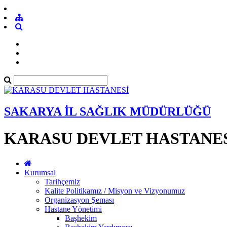
SAKARYA İL SAĞLIK MÜDÜRLÜĞÜ
KARASU DEVLET HASTANE
Kurumsal
Tarihçemiz
Kalite Politikamız / Misyon ve Vizyonumuz
Organizasyon Şeması
Hastane Yönetimi
Başhekim