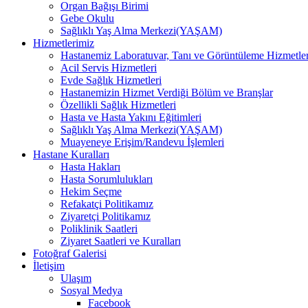
Organ Bağışı Birimi
Gebe Okulu
Sağlıklı Yaş Alma Merkezi(YAŞAM)
Hizmetlerimiz
Hastanemiz Laboratuvar, Tanı ve Görüntüleme Hizmetler
Acil Servis Hizmetleri
Evde Sağlık Hizmetleri
Hastanemizin Hizmet Verdiği Bölüm ve Branşlar
Özellikli Sağlık Hizmetleri
Hasta ve Hasta Yakını Eğitimleri
Sağlıklı Yaş Alma Merkezi(YAŞAM)
Muayeneye Erişim/Randevu İşlemleri
Hastane Kuralları
Hasta Hakları
Hasta Sorumlulukları
Hekim Seçme
Refakatçi Politikamız
Ziyaretçi Politikamız
Poliklinik Saatleri
Ziyaret Saatleri ve Kuralları
Fotoğraf Galerisi
İletişim
Ulaşım
Sosyal Medya
Facebook