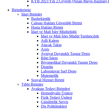
KYB 2023 Yılı 2.Çeyreği (Nisan Mayıs Haziran) 
Birimlerimiz
İdari Birimler
Başhekimlik
Çalışan Hakları Güvenliği Birimi
Hasta Hakları Birimi
İdari ve Mali İşler Müdürlüğü
İdari ve Mali İşler Müdür Yardımcılığı
Adli Kalem
Alacak Takip
Arşiv
Ayniyat Dayanıklı Taşınır Depo
Bilgi İşlem
Biyomedikal Dayanıklı Taşınır Depo
Disiplin
Laboratuvar Sarf Depo
Mutemetlik
Sosyal Hizmet Birimi
Tıbbi Birimler
Ayaktan Tedavi Birimleri
Hemodiyaliz Ünitesi
Fizik Tedavi Ünitesi
Günübirlik Servis
Diş Poliklinikleri