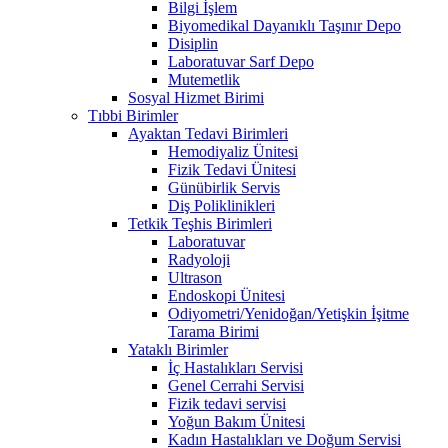
Bilgi İşlem
Biyomedikal Dayanıklı Taşınır Depo
Disiplin
Laboratuvar Sarf Depo
Mutemetlik
Sosyal Hizmet Birimi
Tıbbi Birimler
Ayaktan Tedavi Birimleri
Hemodiyaliz Ünitesi
Fizik Tedavi Ünitesi
Günübirlik Servis
Diş Poliklinikleri
Tetkik Teşhis Birimleri
Laboratuvar
Radyoloji
Ultrason
Endoskopi Ünitesi
Odiyometri/Yenidoğan/Yetişkin İşitme
Tarama Birimi
Yataklı Birimler
İç Hastalıkları Servisi
Genel Cerrahi Servisi
Fizik tedavi servisi
Yoğun Bakım Ünitesi
Kadın Hastalıkları ve Doğum Servisi