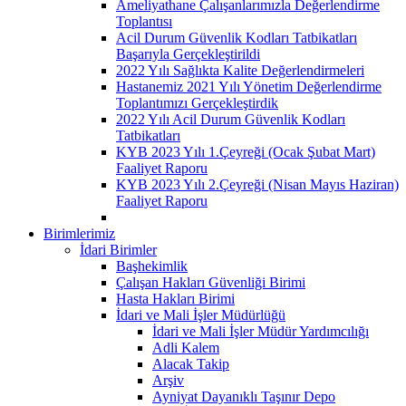
Ameliyathane Çalışanlarımızla Değerlendirme
Toplantısı
Acil Durum Güvenlik Kodları Tatbikatları
Başarıyla Gerçekleştirildi
2022 Yılı Sağlıkta Kalite Değerlendirmeleri
Hastanemiz 2021 Yılı Yönetim Değerlendirme
Toplantımızı Gerçekleştirdik
2022 Yılı Acil Durum Güvenlik Kodları
Tatbikatları
KYB 2023 Yılı 1.Çeyreği (Ocak Şubat Mart)
Faaliyet Raporu
KYB 2023 Yılı 2.Çeyreği (Nisan Mayıs Haziran)
Faaliyet Raporu
Birimlerimiz
İdari Birimler
Başhekimlik
Çalışan Hakları Güvenliği Birimi
Hasta Hakları Birimi
İdari ve Mali İşler Müdürlüğü
İdari ve Mali İşler Müdür Yardımcılığı
Adli Kalem
Alacak Takip
Arşiv
Ayniyat Dayanıklı Taşınır Depo