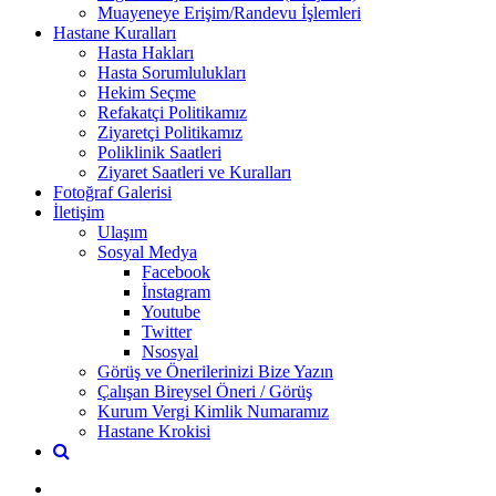
Muayeneye Erişim/Randevu İşlemleri
Hastane Kuralları
Hasta Hakları
Hasta Sorumlulukları
Hekim Seçme
Refakatçi Politikamız
Ziyaretçi Politikamız
Poliklinik Saatleri
Ziyaret Saatleri ve Kuralları
Fotoğraf Galerisi
İletişim
Ulaşım
Sosyal Medya
Facebook
İnstagram
Youtube
Twitter
Nsosyal
Görüş ve Önerilerinizi Bize Yazın
Çalışan Bireysel Öneri / Görüş
Kurum Vergi Kimlik Numaramız
Hastane Krokisi