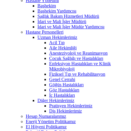
Hastane Yönetimi
Başhekim
Başhekim Yardımcısı
Sağlık Bakım Hizmetleri Müdürü
İdari ve Mali İşler Müdürü
İdari ve Mali İşler Müdür Yardımcısı
Hastane Personelleri
Uzman Hekimlerimiz
Acil Tıp
Aile Hekimliği
Anesteziyoloji ve Reanimasyon
Çocuk Sağlığı ve Hastalıkları
Enfeksiyon Hastalıkları ve Klinik
Mikrobiyoloji
Fiziksel Tıp ve Rehabilitasyon
Genel Cerrahi
Göğüs Hastalıkları
Göz Hastalıkları
İç Hastalıkları
Diğer Hekimlerimiz
Pratisyen Hekimlerimiz
Diş Hekimlerimiz
Hesap Numaralarımız
Enerji Yönetim Politikamız
El Hijyeni Politikamız