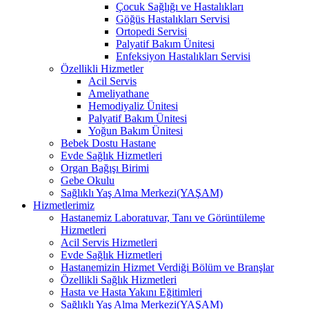
Çocuk Sağlığı ve Hastalıkları
Göğüs Hastalıkları Servisi
Ortopedi Servisi
Palyatif Bakım Ünitesi
Enfeksiyon Hastalıkları Servisi
Özellikli Hizmetler
Acil Servis
Ameliyathane
Hemodiyaliz Ünitesi
Palyatif Bakım Ünitesi
Yoğun Bakım Ünitesi
Bebek Dostu Hastane
Evde Sağlık Hizmetleri
Organ Bağışı Birimi
Gebe Okulu
Sağlıklı Yaş Alma Merkezi(YAŞAM)
Hizmetlerimiz
Hastanemiz Laboratuvar, Tanı ve Görüntüleme
Hizmetleri
Acil Servis Hizmetleri
Evde Sağlık Hizmetleri
Hastanemizin Hizmet Verdiği Bölüm ve Branşlar
Özellikli Sağlık Hizmetleri
Hasta ve Hasta Yakını Eğitimleri
Sağlıklı Yaş Alma Merkezi(YAŞAM)