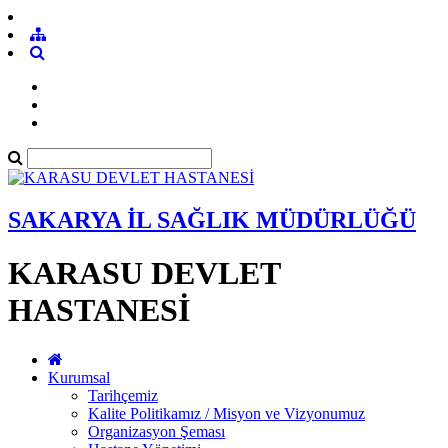
SAKARYA İL SAĞLIK MÜDÜRLÜĞÜ
KARASU DEVLET
HASTANESİ
Kurumsal
Tarihçemiz
Kalite Politikamız / Misyon ve Vizyonumuz
Organizasyon Şeması