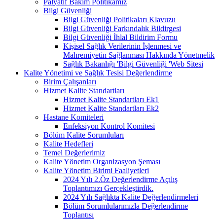
Palyatif Bakım Politikamız
Bilgi Güvenliği
Bilgi Güvenliği Politikaları Klavuzu
Bilgi Güvenliği Farkındalık Bildirgesi
Bilgi Güvenliği İhlal Bildirim Formu
Kişisel Sağlık Verilerinin İşlenmesi ve
Mahremiyetin Sağlanması Hakkında Yönetmelik
Sağlık Bakanlığı 'Bilgi Güvenliği 'Web Sitesi
Kalite Yönetimi ve Sağlık Tesisi Değerlendirme
Birim Çalışanları
Hizmet Kalite Standartları
Hizmet Kalite Standartları Ek1
Hizmet Kalite Standartları Ek2
Hastane Komiteleri
Enfeksiyon Kontrol Komitesi
Bölüm Kalite Sorumluları
Kalite Hedefleri
Temel Değerlerimiz
Kalite Yönetim Organizasyon Şeması
Kalite Yönetim Birimi Faaliyetleri
2024 Yılı 2.Öz Değerlendirme Açılış
Toplantımızı Gerçekleştirdik.
2024 Yılı Sağlıkta Kalite Değerlendirmeleri
Bölüm Sorumlularımızla Değerlendirme
Toplantısı