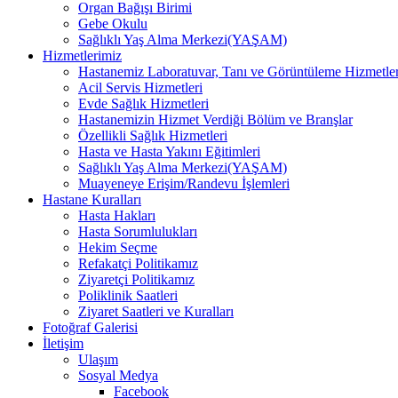
Organ Bağışı Birimi
Gebe Okulu
Sağlıklı Yaş Alma Merkezi(YAŞAM)
Hizmetlerimiz
Hastanemiz Laboratuvar, Tanı ve Görüntüleme Hizmetler
Acil Servis Hizmetleri
Evde Sağlık Hizmetleri
Hastanemizin Hizmet Verdiği Bölüm ve Branşlar
Özellikli Sağlık Hizmetleri
Hasta ve Hasta Yakını Eğitimleri
Sağlıklı Yaş Alma Merkezi(YAŞAM)
Muayeneye Erişim/Randevu İşlemleri
Hastane Kuralları
Hasta Hakları
Hasta Sorumlulukları
Hekim Seçme
Refakatçi Politikamız
Ziyaretçi Politikamız
Poliklinik Saatleri
Ziyaret Saatleri ve Kuralları
Fotoğraf Galerisi
İletişim
Ulaşım
Sosyal Medya
Facebook