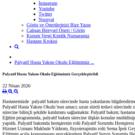
İnstagram
Youtube
Twitter
Nsosyal
Görüş ve Önerilerinizi Bize Yazın
Çalışan Bireysel Öneri / Görüş
Kurum Vergi Kimlik Numaramız
Hastane Krokisi
Palyatif Hasta Yakını Okulu Eğitimimiz ...
Palyatif Hasta Yakını Okulu Eğitimimiz Gerçekleştirildi
22 Nisan 2026
Hastanemizde palyatif bakım sürecinde hasta yakınlarını bilgilendir
Palyatif Hasta Yakını Okulu’nun amacı; uzun süreli tedavi sürecinde ol
sürecine bilinçli şekilde katılımını sağlamaktır. Palyatif bakım; hast
Eğitim programında, palyatif bakım sürecine ilişkin konular multidisip
yapıldı. Palyatif bakımda hemşirenin rolü Palyatif Sorumlu Hemşiresi
Hizmet Uzmanı Makbule Yıldırım, fizyoterapistin rolü Sema İpek Geyve
Eğitimin açılış konuşmasını gerçekleştiren Palyatif Servis Sorumlu 