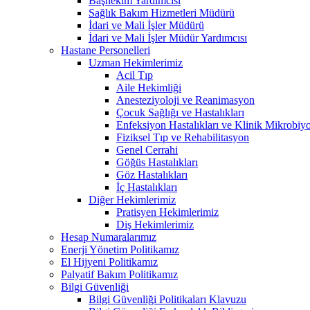
Başhekim Yardımcısı
Sağlık Bakım Hizmetleri Müdürü
İdari ve Mali İşler Müdürü
İdari ve Mali İşler Müdür Yardımcısı
Hastane Personelleri
Uzman Hekimlerimiz
Acil Tıp
Aile Hekimliği
Anesteziyoloji ve Reanimasyon
Çocuk Sağlığı ve Hastalıkları
Enfeksiyon Hastalıkları ve Klinik Mikrobiyo
Fiziksel Tıp ve Rehabilitasyon
Genel Cerrahi
Göğüs Hastalıkları
Göz Hastalıkları
İç Hastalıkları
Diğer Hekimlerimiz
Pratisyen Hekimlerimiz
Diş Hekimlerimiz
Hesap Numaralarımız
Enerji Yönetim Politikamız
El Hijyeni Politikamız
Palyatif Bakım Politikamız
Bilgi Güvenliği
Bilgi Güvenliği Politikaları Klavuzu