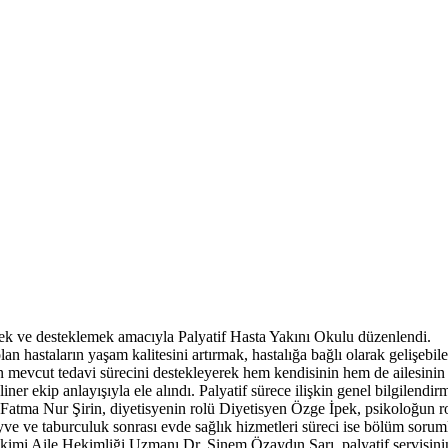
mek ve desteklemek amacıyla Palyatif Hasta Yakını Okulu düzenlendi.
an hastaların yaşam kalitesini artırmak, hastalığa bağlı olarak gelişebi
anın mevcut tedavi sürecini destekleyerek hem kendisinin hem de ailesin
liner ekip anlayışıyla ele alındı. Palyatif sürece ilişkin genel bilgilen
 Fatma Nur Şirin, diyetisyenin rolü Diyetisyen Özge İpek, psikoloğun 
 ve taburculuk sonrası evde sağlık hizmetleri süreci ise bölüm sorumlu
Hekimi Aile Hekimliği Uzmanı Dr. Sinem Özaydın Sarı, palyatif servisi