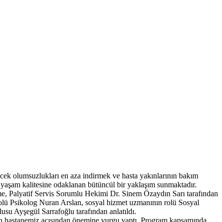
lecek olumsuzlukları en aza indirmek ve hasta yakınlarının bakım
in yaşam kalitesine odaklanan bütüncül bir yaklaşım sunmaktadır.
dirme, Palyatif Servis Sorumlu Hekimi Dr. Sinem Özaydın Sarı tarafından
rolü Psikolog Nuran Arslan, sosyal hizmet uzmanının rolü Sosyal
su Ayşegül Sarrafoğlu tarafından anlatıldı.
nin hastanemiz açısından önemine vurgu yaptı. Program kapsamında,