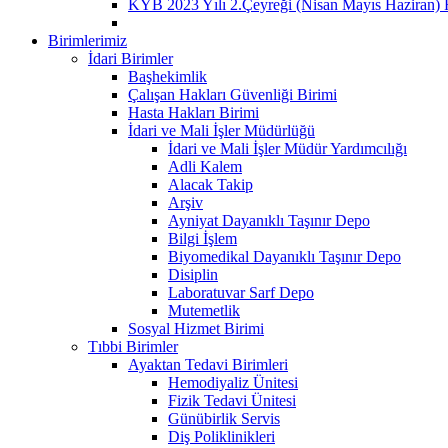
KYB 2023 Yılı 2.Çeyreği (Nisan Mayıs Haziran) 
Birimlerimiz
İdari Birimler
Başhekimlik
Çalışan Hakları Güvenliği Birimi
Hasta Hakları Birimi
İdari ve Mali İşler Müdürlüğü
İdari ve Mali İşler Müdür Yardımcılığı
Adli Kalem
Alacak Takip
Arşiv
Ayniyat Dayanıklı Taşınır Depo
Bilgi İşlem
Biyomedikal Dayanıklı Taşınır Depo
Disiplin
Laboratuvar Sarf Depo
Mutemetlik
Sosyal Hizmet Birimi
Tıbbi Birimler
Ayaktan Tedavi Birimleri
Hemodiyaliz Ünitesi
Fizik Tedavi Ünitesi
Günübirlik Servis
Diş Poliklinikleri