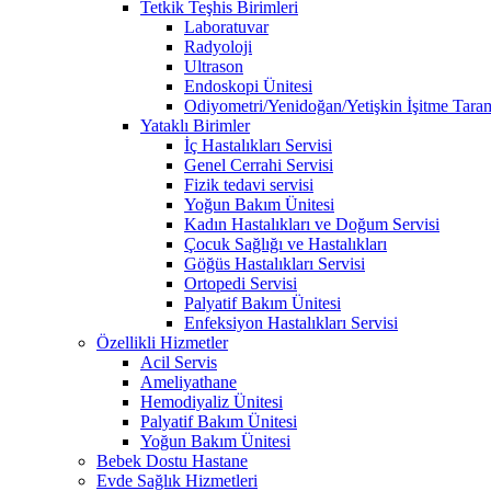
Tetkik Teşhis Birimleri
Laboratuvar
Radyoloji
Ultrason
Endoskopi Ünitesi
Odiyometri/Yenidoğan/Yetişkin İşitme Tara
Yataklı Birimler
İç Hastalıkları Servisi
Genel Cerrahi Servisi
Fizik tedavi servisi
Yoğun Bakım Ünitesi
Kadın Hastalıkları ve Doğum Servisi
Çocuk Sağlığı ve Hastalıkları
Göğüs Hastalıkları Servisi
Ortopedi Servisi
Palyatif Bakım Ünitesi
Enfeksiyon Hastalıkları Servisi
Özellikli Hizmetler
Acil Servis
Ameliyathane
Hemodiyaliz Ünitesi
Palyatif Bakım Ünitesi
Yoğun Bakım Ünitesi
Bebek Dostu Hastane
Evde Sağlık Hizmetleri