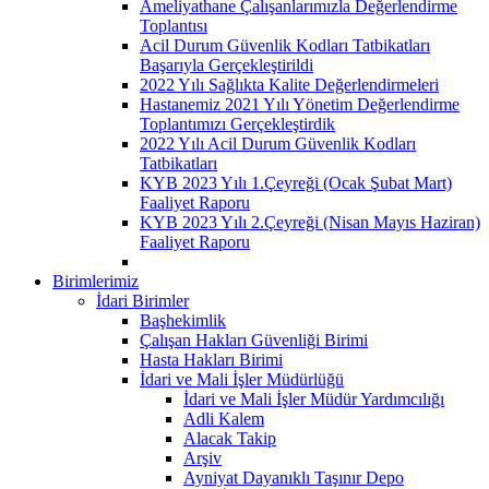
Ameliyathane Çalışanlarımızla Değerlendirme
Toplantısı
Acil Durum Güvenlik Kodları Tatbikatları
Başarıyla Gerçekleştirildi
2022 Yılı Sağlıkta Kalite Değerlendirmeleri
Hastanemiz 2021 Yılı Yönetim Değerlendirme
Toplantımızı Gerçekleştirdik
2022 Yılı Acil Durum Güvenlik Kodları
Tatbikatları
KYB 2023 Yılı 1.Çeyreği (Ocak Şubat Mart)
Faaliyet Raporu
KYB 2023 Yılı 2.Çeyreği (Nisan Mayıs Haziran)
Faaliyet Raporu
Birimlerimiz
İdari Birimler
Başhekimlik
Çalışan Hakları Güvenliği Birimi
Hasta Hakları Birimi
İdari ve Mali İşler Müdürlüğü
İdari ve Mali İşler Müdür Yardımcılığı
Adli Kalem
Alacak Takip
Arşiv
Ayniyat Dayanıklı Taşınır Depo