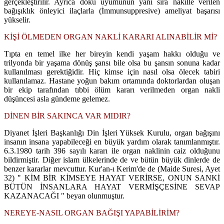
gerçekleştirilir. Ayrıca doku uyumunun yanı sıra nakille verilen
bağışıklık önleyici ilaçlarla (İmmunsuppresive) ameliyat başarısı
yükselir.
KİŞİ ÖLMEDEN ORGAN NAKLİ KARARI ALINABİLİR Mİ?
Tıpta en temel ilke her bireyin kendi yaşam hakkı olduğu ve
trilyonda bir yaşama dönüş şansı bile olsa bu şansın sonuna kadar
kullanılması gerektiğidir. Hiç kimse için nasıl olsa ölecek tabiri
kullanılamaz. Hastane yoğun bakım ortamında doktorlardan oluşan
bir ekip tarafından tıbbi ölüm kararı verilmeden organ nakli
düşüncesi asla gündeme gelemez.
DİNEN BİR SAKINCA VAR MIDIR?
Diyanet İşleri Başkanlığı Din İşleri Yüksek Kurulu, organ bağışını
insanın insana yapabileceği en büyük yardım olarak tanımlanmıştır.
6.3.1980 tarih 396 sayılı kararı ile organ naklinin caiz olduğunu
bildirmiştir. Diğer islam ülkelerinde de ve bütün büyük dinlerde de
benzer kararlar mevcuttur. Kur'an-ı Kerim'de de (Maide Suresi, Ayet
32) " KİM BİR KİMSEYE HAYAT VERİRSE, ONUN SANKİ
BÜTÜN İNSANLARA HAYAT VERMİŞÇESİNE SEVAP
KAZANACAĞI " beyan olunmuştur.
NEREYE-NASIL ORGAN BAĞIŞI YAPABİLİRİM?