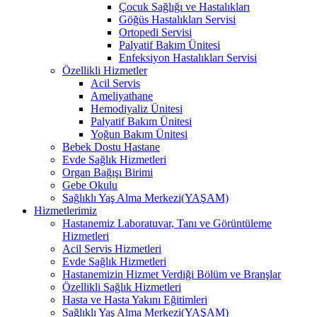
Çocuk Sağlığı ve Hastalıkları
Göğüs Hastalıkları Servisi
Ortopedi Servisi
Palyatif Bakım Ünitesi
Enfeksiyon Hastalıkları Servisi
Özellikli Hizmetler
Acil Servis
Ameliyathane
Hemodiyaliz Ünitesi
Palyatif Bakım Ünitesi
Yoğun Bakım Ünitesi
Bebek Dostu Hastane
Evde Sağlık Hizmetleri
Organ Bağışı Birimi
Gebe Okulu
Sağlıklı Yaş Alma Merkezi(YAŞAM)
Hizmetlerimiz
Hastanemiz Laboratuvar, Tanı ve Görüntüleme
Hizmetleri
Acil Servis Hizmetleri
Evde Sağlık Hizmetleri
Hastanemizin Hizmet Verdiği Bölüm ve Branşlar
Özellikli Sağlık Hizmetleri
Hasta ve Hasta Yakını Eğitimleri
Sağlıklı Yaş Alma Merkezi(YAŞAM)