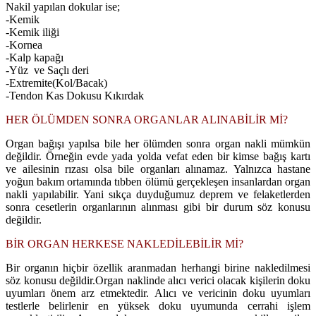
Nakil yapılan dokular ise;
-Kemik
-Kemik iliği
-Kornea
-Kalp kapağı
-Yüz ve Saçlı deri
-Extremite(Kol/Bacak)
-Tendon Kas Dokusu Kıkırdak
HER ÖLÜMDEN SONRA ORGANLAR ALINABİLİR Mİ?
Organ bağışı yapılsa bile her ölümden sonra organ nakli mümkün
değildir. Örneğin evde yada yolda vefat eden bir kimse bağış kartı
ve ailesinin rızası olsa bile organları alınamaz. Yalnızca hastane
yoğun bakım ortamında tıbben ölümü gerçekleşen insanlardan organ
nakli yapılabilir. Yani sıkça duyduğumuz deprem ve felaketlerden
sonra cesetlerin organlarının alınması gibi bir durum söz konusu
değildir.
BİR ORGAN HERKESE NAKLEDİLEBİLİR Mİ?
Bir organın hiçbir özellik aranmadan herhangi birine nakledilmesi
söz konusu değildir.Organ naklinde alıcı verici olacak kişilerin doku
uyumları önem arz etmektedir. Alıcı ve vericinin doku uyumları
testlerle belirlenir en yüksek doku uyumunda cerrahi işlem