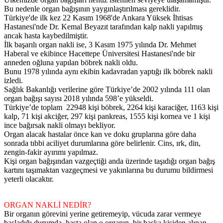
Bu nedenle organ bağışının yaygınlaştırılması gereklidir.
Türkiye'de ilk kez 22 Kasım 1968'de Ankara Yüksek İhtisas
Hastanesi'nde Dr. Kemal Beyazıt tarafından kalp nakli yapılmış
ancak hasta kaybedilmiştir.
İlk başarılı organ nakli ise, 3 Kasım 1975 yılında Dr. Mehmet
Haberal ve ekibince Hacettepe Üniversitesi Hastanesi'nde bir
anneden oğluna yapılan böbrek nakli oldu.
Bunu 1978 yılında aynı ekibin kadavradan yaptığı ilk böbrek nakli
izledi.
Sağlık Bakanlığı verilerine göre Türkiye’de 2002 yılında 111 olan
organ bağışı sayısı 2018 yılında 598’e yükseldi.
Türkiye’de toplam 22948 kişi böbrek, 2264 kişi karaciğer, 1163 kişi
kalp, 71 kişi akciğer, 297 kişi pankreas, 1555 kişi kornea ve 1 kişi
ince bağırsak nakli olmayı bekliyor.
Organ alacak hastalar önce kan ve doku gruplarına göre daha
sonrada tıbbi aciliyet durumlarına göre belirlenir. Cins, ırk, din,
zengin-fakir ayırımı yapılmaz.
Kişi organ bağışından vazgeçtiği anda üzerinde taşıdığı organ bağış
kartını taşımaktan vazgeçmesi ve yakınlarına bu durumu bildirmesi
yeterli olacaktır.
ORGAN NAKLİ NEDİR?
Bir organın görevini yerine getiremeyip, vücuda zarar vermeye
başladığı durumda, hasta olan o organın, bir başka kişiden alınan