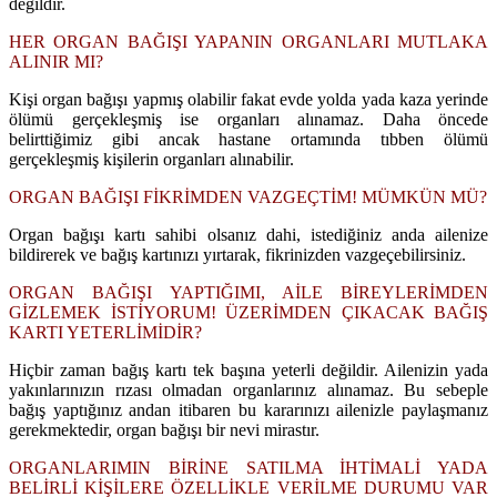
değildir.
HER ORGAN BAĞIŞI YAPANIN ORGANLARI MUTLAKA
ALINIR MI?
Kişi organ bağışı yapmış olabilir fakat evde yolda yada kaza yerinde
ölümü gerçekleşmiş ise organları alınamaz. Daha öncede
belirttiğimiz gibi ancak hastane ortamında tıbben ölümü
gerçekleşmiş kişilerin organları alınabilir.
ORGAN BAĞIŞI FİKRİMDEN VAZGEÇTİM! MÜMKÜN MÜ?
Organ bağışı kartı sahibi olsanız dahi, istediğiniz anda ailenize
bildirerek ve bağış kartınızı yırtarak, fikrinizden vazgeçebilirsiniz.
ORGAN BAĞIŞI YAPTIĞIMI, AİLE BİREYLERİMDEN
GİZLEMEK İSTİYORUM! ÜZERİMDEN ÇIKACAK BAĞIŞ
KARTI YETERLİMİDİR?
Hiçbir zaman bağış kartı tek başına yeterli değildir. Ailenizin yada
yakınlarınızın rızası olmadan organlarınız alınamaz. Bu sebeple
bağış yaptığınız andan itibaren bu kararınızı ailenizle paylaşmanız
gerekmektedir, organ bağışı bir nevi mirastır.
ORGANLARIMIN BİRİNE SATILMA İHTİMALİ YADA
BELİRLİ KİŞİLERE ÖZELLİKLE VERİLME DURUMU VAR