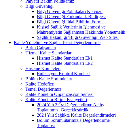
Palyatif Bakım Politikamız
Bilgi Güvenliği
Bilgi Güvenliği Politikaları Klavuzu
Bilgi Güvenliği Farkındalık Bildirgesi
Bilgi Güvenliği İhlal Bildirim Formu
Kişisel Sağlık Verilerinin İşlenmesi ve
Mahremiyetin Sağlanması Hakkında Yönetmelik
Sağlık Bakanlığı 'Bilgi Güvenliği 'Web Sitesi
Kalite Yönetimi ve Sağlık Tesisi Değerlendirme
Birim Çalışanları
Hizmet Kalite Standartları
Hizmet Kalite Standartları Ek1
Hizmet Kalite Standartları Ek2
Hastane Komiteleri
Enfeksiyon Kontrol Komitesi
Bölüm Kalite Sorumluları
Kalite Hedefleri
Temel Değerlerimiz
Kalite Yönetim Organizasyon Şeması
Kalite Yönetim Birimi Faaliyetleri
2024 Yılı 2.Öz Değerlendirme Açılış
Toplantımızı Gerçekleştirdik.
2024 Yılı Sağlıkta Kalite Değerlendirmeleri
Bölüm Sorumlularımızla Değerlendirme
Toplantısı