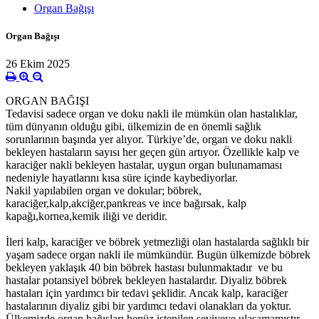
Organ Bağışı
Organ Bağışı
26 Ekim 2025
ORGAN BAĞIŞI
Tedavisi sadece organ ve doku nakli ile mümkün olan hastalıklar,
tüm dünyanın olduğu gibi, ülkemizin de en önemli sağlık
sorunlarının başında yer alıyor. Türkiye’de, organ ve doku nakli
bekleyen hastaların sayısı her geçen gün artıyor. Özellikle kalp ve
karaciğer nakli bekleyen hastalar, uygun organ bulunamaması
nedeniyle hayatlarını kısa süre içinde kaybediyorlar.
Nakil yapılabilen organ ve dokular; böbrek,
karaciğer,kalp,akciğer,pankreas ve ince bağırsak, kalp
kapağı,kornea,kemik iliği ve deridir.
İleri kalp, karaciğer ve böbrek yetmezliği olan hastalarda sağlıklı bir
yaşam sadece organ nakli ile mümkündür. Bugün ülkemizde böbrek
bekleyen yaklaşık 40 bin böbrek hastası bulunmaktadır ve bu
hastalar potansiyel böbrek bekleyen hastalardır. Diyaliz böbrek
hastaları için yardımcı bir tedavi şeklidir. Ancak kalp, karaciğer
hastalarının diyaliz gibi bir yardımcı tedavi olanakları da yoktur.
Ülkemizde organ bağışları henüz istenilen seviyeye ulaşamamıştır.