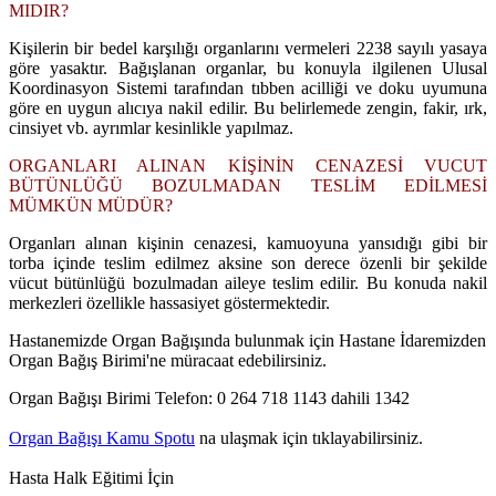
MIDIR?
Kişilerin bir bedel karşılığı organlarını vermeleri 2238 sayılı yasaya
göre yasaktır. Bağışlanan organlar, bu konuyla ilgilenen Ulusal
Koordinasyon Sistemi tarafından tıbben acilliği ve doku uyumuna
göre en uygun alıcıya nakil edilir. Bu belirlemede zengin, fakir, ırk,
cinsiyet vb. ayrımlar kesinlikle yapılmaz.
ORGANLARI ALINAN KİŞİNİN CENAZESİ VUCUT
BÜTÜNLÜĞÜ BOZULMADAN TESLİM EDİLMESİ
MÜMKÜN MÜDÜR?
Organları alınan kişinin cenazesi, kamuoyuna yansıdığı gibi bir
torba içinde teslim edilmez aksine son derece özenli bir şekilde
vücut bütünlüğü bozulmadan aileye teslim edilir. Bu konuda nakil
merkezleri özellikle hassasiyet göstermektedir.
Hastanemizde Organ Bağışında bulunmak için Hastane İdaremizden
Organ Bağış Birimi'ne müracaat edebilirsiniz.
Organ Bağışı Birimi Telefon: 0 264 718 1143 dahili 1342
Organ Bağışı Kamu Spotu
na ulaşmak için tıklayabilirsiniz.
Hasta Halk Eğitimi İçin