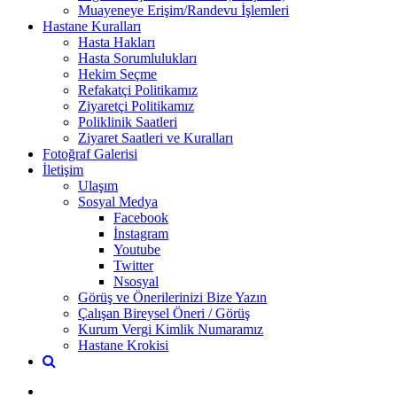
Muayeneye Erişim/Randevu İşlemleri
Hastane Kuralları
Hasta Hakları
Hasta Sorumlulukları
Hekim Seçme
Refakatçi Politikamız
Ziyaretçi Politikamız
Poliklinik Saatleri
Ziyaret Saatleri ve Kuralları
Fotoğraf Galerisi
İletişim
Ulaşım
Sosyal Medya
Facebook
İnstagram
Youtube
Twitter
Nsosyal
Görüş ve Önerilerinizi Bize Yazın
Çalışan Bireysel Öneri / Görüş
Kurum Vergi Kimlik Numaramız
Hastane Krokisi