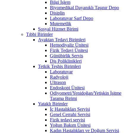
Bilgi İşlem
Biyomedikal Dayanıklı Taşınır Depo
Disiplin
Laboratuvar Sarf Depo
Mutemetlik
Sosyal Hizmet Birimi
Tıbbi Birimler
Ayaktan Tedavi Birimleri
Hemodiyaliz Ünitesi
Fizik Tedavi Ünitesi
Günübirlik Servis
Diş Poliklinikleri
Tetkik Teşhis Birimleri
Laboratuvar
Radyoloji
Ultrason
Endoskopi Ünitesi
Odiyometri/Yenidoğan/Yetişkin İşitme
Tarama Birimi
Yataklı Birimler
İç Hastalıkları Servisi
Genel Cerrahi Servisi
Fizik tedavi servisi
Yoğun Bakım Ünitesi
Kadın Hastalıkları ve Doğum Servisi