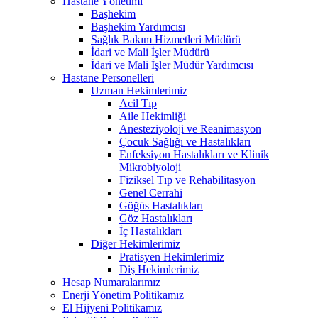
Hastane Yönetimi
Başhekim
Başhekim Yardımcısı
Sağlık Bakım Hizmetleri Müdürü
İdari ve Mali İşler Müdürü
İdari ve Mali İşler Müdür Yardımcısı
Hastane Personelleri
Uzman Hekimlerimiz
Acil Tıp
Aile Hekimliği
Anesteziyoloji ve Reanimasyon
Çocuk Sağlığı ve Hastalıkları
Enfeksiyon Hastalıkları ve Klinik
Mikrobiyoloji
Fiziksel Tıp ve Rehabilitasyon
Genel Cerrahi
Göğüs Hastalıkları
Göz Hastalıkları
İç Hastalıkları
Diğer Hekimlerimiz
Pratisyen Hekimlerimiz
Diş Hekimlerimiz
Hesap Numaralarımız
Enerji Yönetim Politikamız
El Hijyeni Politikamız