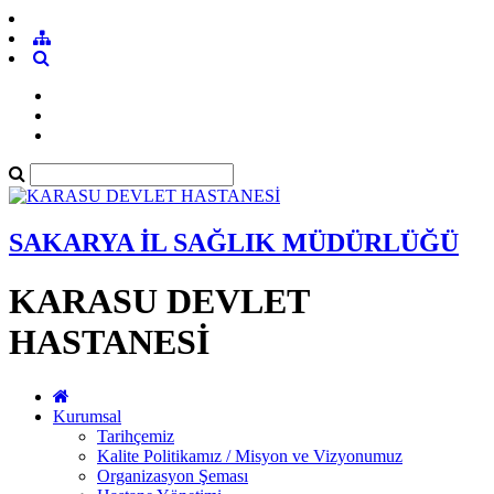
SAKARYA İL SAĞLIK MÜDÜRLÜĞÜ
KARASU DEVLET
HASTANESİ
Kurumsal
Tarihçemiz
Kalite Politikamız / Misyon ve Vizyonumuz
Organizasyon Şeması