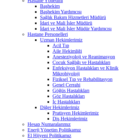
Hastane Yönetimi
Başhekim
Başhekim Yardımcısı
Sağlık Bakım Hizmetleri Müdürü
İdari ve Mali İşler Müdürü
İdari ve Mali İşler Müdür Yardımcısı
Hastane Personelleri
Uzman Hekimlerimiz
Acil Tıp
Aile Hekimliği
Anesteziyoloji ve Reanimasyon
Çocuk Sağlığı ve Hastalıkları
Enfeksiyon Hastalıkları ve Klinik
Mikrobiyoloji
Fiziksel Tıp ve Rehabilitasyon
Genel Cerrahi
Göğüs Hastalıkları
Göz Hastalıkları
İç Hastalıkları
Diğer Hekimlerimiz
Pratisyen Hekimlerimiz
Diş Hekimlerimiz
Hesap Numaralarımız
Enerji Yönetim Politikamız
El Hijyeni Politikamız