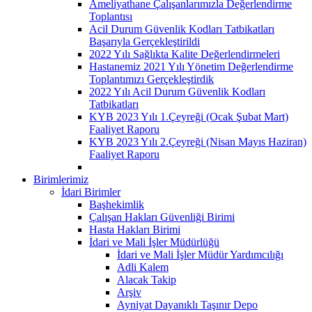
Ameliyathane Çalışanlarımızla Değerlendirme
Toplantısı
Acil Durum Güvenlik Kodları Tatbikatları
Başarıyla Gerçekleştirildi
2022 Yılı Sağlıkta Kalite Değerlendirmeleri
Hastanemiz 2021 Yılı Yönetim Değerlendirme
Toplantımızı Gerçekleştirdik
2022 Yılı Acil Durum Güvenlik Kodları
Tatbikatları
KYB 2023 Yılı 1.Çeyreği (Ocak Şubat Mart)
Faaliyet Raporu
KYB 2023 Yılı 2.Çeyreği (Nisan Mayıs Haziran)
Faaliyet Raporu
Birimlerimiz
İdari Birimler
Başhekimlik
Çalışan Hakları Güvenliği Birimi
Hasta Hakları Birimi
İdari ve Mali İşler Müdürlüğü
İdari ve Mali İşler Müdür Yardımcılığı
Adli Kalem
Alacak Takip
Arşiv
Ayniyat Dayanıklı Taşınır Depo