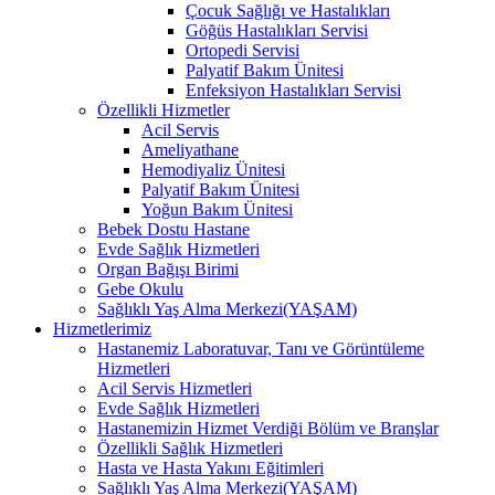
Çocuk Sağlığı ve Hastalıkları
Göğüs Hastalıkları Servisi
Ortopedi Servisi
Palyatif Bakım Ünitesi
Enfeksiyon Hastalıkları Servisi
Özellikli Hizmetler
Acil Servis
Ameliyathane
Hemodiyaliz Ünitesi
Palyatif Bakım Ünitesi
Yoğun Bakım Ünitesi
Bebek Dostu Hastane
Evde Sağlık Hizmetleri
Organ Bağışı Birimi
Gebe Okulu
Sağlıklı Yaş Alma Merkezi(YAŞAM)
Hizmetlerimiz
Hastanemiz Laboratuvar, Tanı ve Görüntüleme
Hizmetleri
Acil Servis Hizmetleri
Evde Sağlık Hizmetleri
Hastanemizin Hizmet Verdiği Bölüm ve Branşlar
Özellikli Sağlık Hizmetleri
Hasta ve Hasta Yakını Eğitimleri
Sağlıklı Yaş Alma Merkezi(YAŞAM)