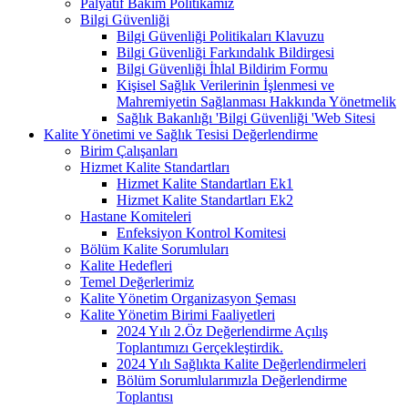
Palyatif Bakım Politikamız
Bilgi Güvenliği
Bilgi Güvenliği Politikaları Klavuzu
Bilgi Güvenliği Farkındalık Bildirgesi
Bilgi Güvenliği İhlal Bildirim Formu
Kişisel Sağlık Verilerinin İşlenmesi ve
Mahremiyetin Sağlanması Hakkında Yönetmelik
Sağlık Bakanlığı 'Bilgi Güvenliği 'Web Sitesi
Kalite Yönetimi ve Sağlık Tesisi Değerlendirme
Birim Çalışanları
Hizmet Kalite Standartları
Hizmet Kalite Standartları Ek1
Hizmet Kalite Standartları Ek2
Hastane Komiteleri
Enfeksiyon Kontrol Komitesi
Bölüm Kalite Sorumluları
Kalite Hedefleri
Temel Değerlerimiz
Kalite Yönetim Organizasyon Şeması
Kalite Yönetim Birimi Faaliyetleri
2024 Yılı 2.Öz Değerlendirme Açılış
Toplantımızı Gerçekleştirdik.
2024 Yılı Sağlıkta Kalite Değerlendirmeleri
Bölüm Sorumlularımızla Değerlendirme
Toplantısı