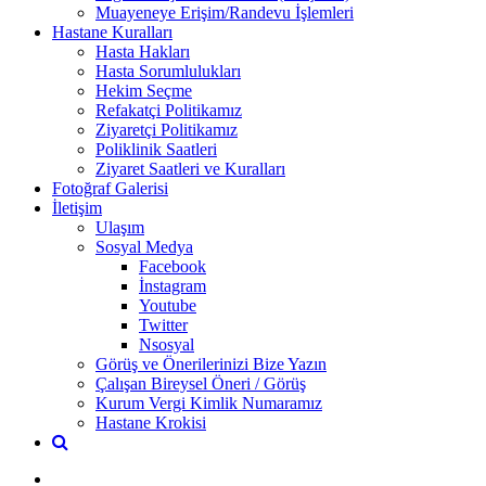
Muayeneye Erişim/Randevu İşlemleri
Hastane Kuralları
Hasta Hakları
Hasta Sorumlulukları
Hekim Seçme
Refakatçi Politikamız
Ziyaretçi Politikamız
Poliklinik Saatleri
Ziyaret Saatleri ve Kuralları
Fotoğraf Galerisi
İletişim
Ulaşım
Sosyal Medya
Facebook
İnstagram
Youtube
Twitter
Nsosyal
Görüş ve Önerilerinizi Bize Yazın
Çalışan Bireysel Öneri / Görüş
Kurum Vergi Kimlik Numaramız
Hastane Krokisi