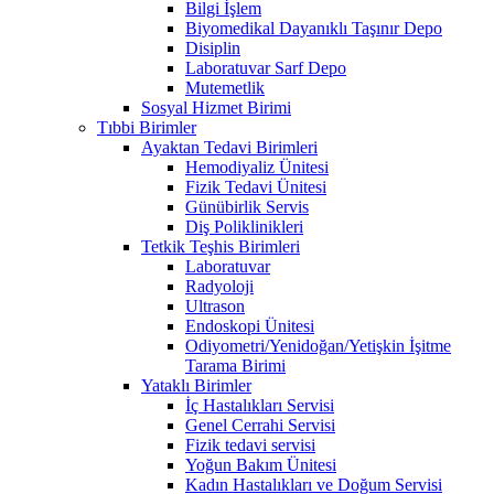
Bilgi İşlem
Biyomedikal Dayanıklı Taşınır Depo
Disiplin
Laboratuvar Sarf Depo
Mutemetlik
Sosyal Hizmet Birimi
Tıbbi Birimler
Ayaktan Tedavi Birimleri
Hemodiyaliz Ünitesi
Fizik Tedavi Ünitesi
Günübirlik Servis
Diş Poliklinikleri
Tetkik Teşhis Birimleri
Laboratuvar
Radyoloji
Ultrason
Endoskopi Ünitesi
Odiyometri/Yenidoğan/Yetişkin İşitme
Tarama Birimi
Yataklı Birimler
İç Hastalıkları Servisi
Genel Cerrahi Servisi
Fizik tedavi servisi
Yoğun Bakım Ünitesi
Kadın Hastalıkları ve Doğum Servisi