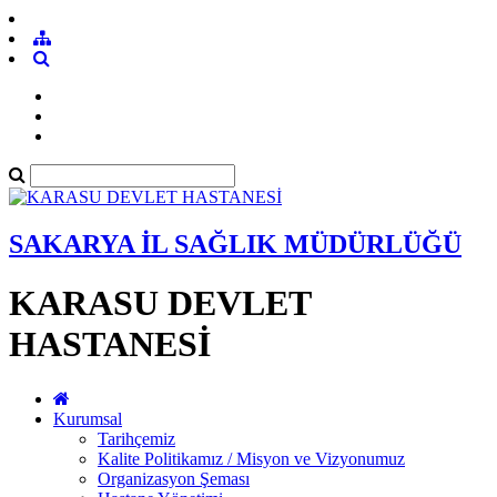
SAKARYA İL SAĞLIK MÜDÜRLÜĞÜ
KARASU DEVLET
HASTANESİ
Kurumsal
Tarihçemiz
Kalite Politikamız / Misyon ve Vizyonumuz
Organizasyon Şeması