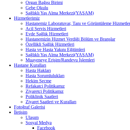
Organ Bağışı Birimi
Gebe Okulu
Sağlıklı Yaş Alma Merkezi(YAŞAM)
Hizmetlerimiz
Hastanemiz Laboratuvar, Tanı ve Görüntüleme Hizmetler
Acil Servis Hizmetleri
Evde Sağlık Hizmetleri
Hastanemizin Hizmet Verdiği Bölüm ve Branşlar
Özellikli Sağlık Hizmetleri
Hasta ve Hasta Yakını Eğitimleri
Sağlıklı Yaş Alma Merkezi(YAŞAM)
Muayeneye Erişim/Randevu İşlemleri
Hastane Kuralları
Hasta Hakları
Hasta Sorumlulukları
Hekim Seçme
Refakatçi Politikamız
Ziyaretçi Politikamız
Poliklinik Saatleri
Ziyaret Saatleri ve Kuralları
Fotoğraf Galerisi
İletişim
Ulaşım
Sosyal Medya
Facebook