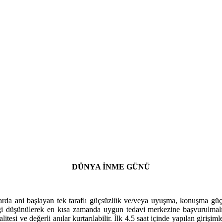
DÜNYA İNME GÜNÜ
aklarda ani başlayan tek taraflı güçsüzlük ve/veya uyuşma, konuşma gü
eceği düşünülerek en kısa zamanda uygun tedavi merkezine başvurulma
esi ve değerli anılar kurtarılabilir. İlk 4.5 saat içinde yapılan girişiml