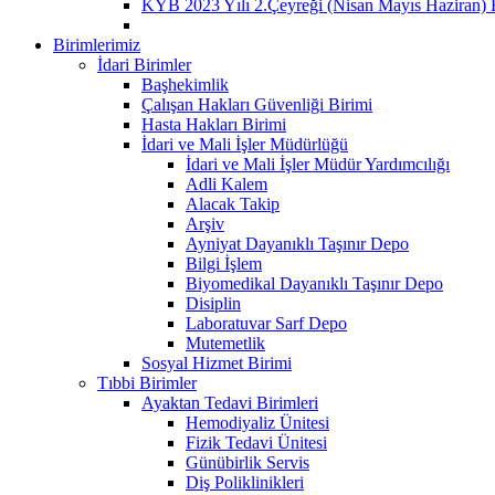
KYB 2023 Yılı 2.Çeyreği (Nisan Mayıs Haziran) 
Birimlerimiz
İdari Birimler
Başhekimlik
Çalışan Hakları Güvenliği Birimi
Hasta Hakları Birimi
İdari ve Mali İşler Müdürlüğü
İdari ve Mali İşler Müdür Yardımcılığı
Adli Kalem
Alacak Takip
Arşiv
Ayniyat Dayanıklı Taşınır Depo
Bilgi İşlem
Biyomedikal Dayanıklı Taşınır Depo
Disiplin
Laboratuvar Sarf Depo
Mutemetlik
Sosyal Hizmet Birimi
Tıbbi Birimler
Ayaktan Tedavi Birimleri
Hemodiyaliz Ünitesi
Fizik Tedavi Ünitesi
Günübirlik Servis
Diş Poliklinikleri