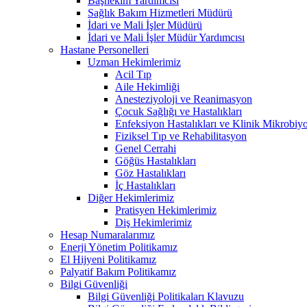
Başhekim Yardımcısı
Sağlık Bakım Hizmetleri Müdürü
İdari ve Mali İşler Müdürü
İdari ve Mali İşler Müdür Yardımcısı
Hastane Personelleri
Uzman Hekimlerimiz
Acil Tıp
Aile Hekimliği
Anesteziyoloji ve Reanimasyon
Çocuk Sağlığı ve Hastalıkları
Enfeksiyon Hastalıkları ve Klinik Mikrobiyo
Fiziksel Tıp ve Rehabilitasyon
Genel Cerrahi
Göğüs Hastalıkları
Göz Hastalıkları
İç Hastalıkları
Diğer Hekimlerimiz
Pratisyen Hekimlerimiz
Diş Hekimlerimiz
Hesap Numaralarımız
Enerji Yönetim Politikamız
El Hijyeni Politikamız
Palyatif Bakım Politikamız
Bilgi Güvenliği
Bilgi Güvenliği Politikaları Klavuzu