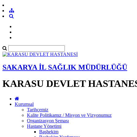
SAKARYA İL SAĞLIK MÜDÜRLÜĞÜ
KARASU DEVLET HASTANE
Kurumsal
Tarihçemiz
Kalite Politikamız / Misyon ve Vizyonumuz
Organizasyon Şeması
Hastane Yönetimi
Başhekim