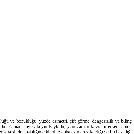
çlüğü ve bozukluğu, yüzde asimetri, çift görme, dengesizlik ve bilinç
lıdır. Zaman kaybı, beyin kaybıdır, yani zaman kavramı erken tanıda
er sayesinde hastalığın etkilerine daha az maruz kaldığı ve bu hastalığı