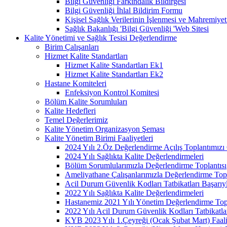
Bilgi Güvenliği Farkındalık Bildirgesi
Bilgi Güvenliği İhlal Bildirim Formu
Kişisel Sağlık Verilerinin İşlenmesi ve Mahremiy
Sağlık Bakanlığı 'Bilgi Güvenliği 'Web Sitesi
Kalite Yönetimi ve Sağlık Tesisi Değerlendirme
Birim Çalışanları
Hizmet Kalite Standartları
Hizmet Kalite Standartları Ek1
Hizmet Kalite Standartları Ek2
Hastane Komiteleri
Enfeksiyon Kontrol Komitesi
Bölüm Kalite Sorumluları
Kalite Hedefleri
Temel Değerlerimiz
Kalite Yönetim Organizasyon Şeması
Kalite Yönetim Birimi Faaliyetleri
2024 Yılı 2.Öz Değerlendirme Açılış Toplantımızı 
2024 Yılı Sağlıkta Kalite Değerlendirmeleri
Bölüm Sorumlularımızla Değerlendirme Toplantısı
Ameliyathane Çalışanlarımızla Değerlendirme Topl
Acil Durum Güvenlik Kodları Tatbikatları Başarıyl
2022 Yılı Sağlıkta Kalite Değerlendirmeleri
Hastanemiz 2021 Yılı Yönetim Değerlendirme Topl
2022 Yılı Acil Durum Güvenlik Kodları Tatbikatla
KYB 2023 Yılı 1.Çeyreği (Ocak Şubat Mart) Faal