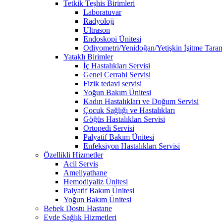
Tetkik Teşhis Birimleri
Laboratuvar
Radyoloji
Ultrason
Endoskopi Ünitesi
Odiyometri/Yenidoğan/Yetişkin İşitme Tara
Yataklı Birimler
İç Hastalıkları Servisi
Genel Cerrahi Servisi
Fizik tedavi servisi
Yoğun Bakım Ünitesi
Kadın Hastalıkları ve Doğum Servisi
Çocuk Sağlığı ve Hastalıkları
Göğüs Hastalıkları Servisi
Ortopedi Servisi
Palyatif Bakım Ünitesi
Enfeksiyon Hastalıkları Servisi
Özellikli Hizmetler
Acil Servis
Ameliyathane
Hemodiyaliz Ünitesi
Palyatif Bakım Ünitesi
Yoğun Bakım Ünitesi
Bebek Dostu Hastane
Evde Sağlık Hizmetleri