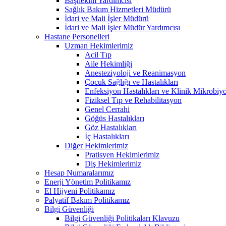
Başhekim Yardımcısı
Sağlık Bakım Hizmetleri Müdürü
İdari ve Mali İşler Müdürü
İdari ve Mali İşler Müdür Yardımcısı
Hastane Personelleri
Uzman Hekimlerimiz
Acil Tıp
Aile Hekimliği
Anesteziyoloji ve Reanimasyon
Çocuk Sağlığı ve Hastalıkları
Enfeksiyon Hastalıkları ve Klinik Mikrobiyo
Fiziksel Tıp ve Rehabilitasyon
Genel Cerrahi
Göğüs Hastalıkları
Göz Hastalıkları
İç Hastalıkları
Diğer Hekimlerimiz
Pratisyen Hekimlerimiz
Diş Hekimlerimiz
Hesap Numaralarımız
Enerji Yönetim Politikamız
El Hijyeni Politikamız
Palyatif Bakım Politikamız
Bilgi Güvenliği
Bilgi Güvenliği Politikaları Klavuzu