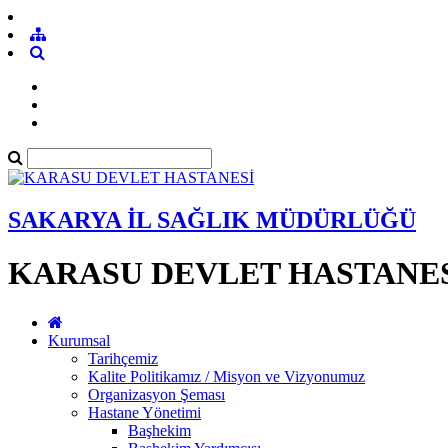
SAKARYA İL SAĞLIK MÜDÜRLÜĞÜ
KARASU DEVLET HASTANE
Kurumsal
Tarihçemiz
Kalite Politikamız / Misyon ve Vizyonumuz
Organizasyon Şeması
Hastane Yönetimi
Başhekim