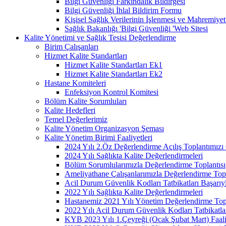
Bilgi Güvenliği Farkındalık Bildirgesi
Bilgi Güvenliği İhlal Bildirim Formu
Kişisel Sağlık Verilerinin İşlenmesi ve Mahremiy
Sağlık Bakanlığı 'Bilgi Güvenliği 'Web Sitesi
Kalite Yönetimi ve Sağlık Tesisi Değerlendirme
Birim Çalışanları
Hizmet Kalite Standartları
Hizmet Kalite Standartları Ek1
Hizmet Kalite Standartları Ek2
Hastane Komiteleri
Enfeksiyon Kontrol Komitesi
Bölüm Kalite Sorumluları
Kalite Hedefleri
Temel Değerlerimiz
Kalite Yönetim Organizasyon Şeması
Kalite Yönetim Birimi Faaliyetleri
2024 Yılı 2.Öz Değerlendirme Açılış Toplantımızı 
2024 Yılı Sağlıkta Kalite Değerlendirmeleri
Bölüm Sorumlularımızla Değerlendirme Toplantısı
Ameliyathane Çalışanlarımızla Değerlendirme Topl
Acil Durum Güvenlik Kodları Tatbikatları Başarıyl
2022 Yılı Sağlıkta Kalite Değerlendirmeleri
Hastanemiz 2021 Yılı Yönetim Değerlendirme Topl
2022 Yılı Acil Durum Güvenlik Kodları Tatbikatla
KYB 2023 Yılı 1.Çeyreği (Ocak Şubat Mart) Faal