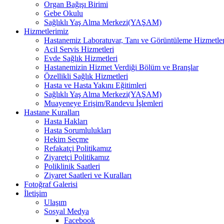
Organ Bağışı Birimi
Gebe Okulu
Sağlıklı Yaş Alma Merkezi(YAŞAM)
Hizmetlerimiz
Hastanemiz Laboratuvar, Tanı ve Görüntüleme Hizmetler
Acil Servis Hizmetleri
Evde Sağlık Hizmetleri
Hastanemizin Hizmet Verdiği Bölüm ve Branşlar
Özellikli Sağlık Hizmetleri
Hasta ve Hasta Yakını Eğitimleri
Sağlıklı Yaş Alma Merkezi(YAŞAM)
Muayeneye Erişim/Randevu İşlemleri
Hastane Kuralları
Hasta Hakları
Hasta Sorumlulukları
Hekim Seçme
Refakatçi Politikamız
Ziyaretçi Politikamız
Poliklinik Saatleri
Ziyaret Saatleri ve Kuralları
Fotoğraf Galerisi
İletişim
Ulaşım
Sosyal Medya
Facebook