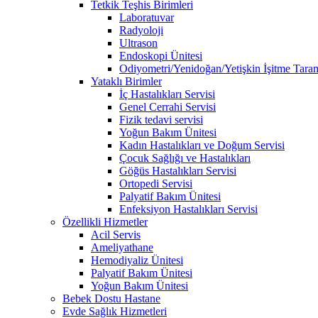
Tetkik Teşhis Birimleri
Laboratuvar
Radyoloji
Ultrason
Endoskopi Ünitesi
Odiyometri/Yenidoğan/Yetişkin İşitme Tara
Yataklı Birimler
İç Hastalıkları Servisi
Genel Cerrahi Servisi
Fizik tedavi servisi
Yoğun Bakım Ünitesi
Kadın Hastalıkları ve Doğum Servisi
Çocuk Sağlığı ve Hastalıkları
Göğüs Hastalıkları Servisi
Ortopedi Servisi
Palyatif Bakım Ünitesi
Enfeksiyon Hastalıkları Servisi
Özellikli Hizmetler
Acil Servis
Ameliyathane
Hemodiyaliz Ünitesi
Palyatif Bakım Ünitesi
Yoğun Bakım Ünitesi
Bebek Dostu Hastane
Evde Sağlık Hizmetleri