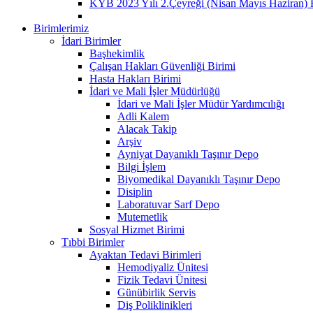
KYB 2023 Yılı 2.Çeyreği (Nisan Mayıs Haziran) 
Birimlerimiz
İdari Birimler
Başhekimlik
Çalışan Hakları Güvenliği Birimi
Hasta Hakları Birimi
İdari ve Mali İşler Müdürlüğü
İdari ve Mali İşler Müdür Yardımcılığı
Adli Kalem
Alacak Takip
Arşiv
Ayniyat Dayanıklı Taşınır Depo
Bilgi İşlem
Biyomedikal Dayanıklı Taşınır Depo
Disiplin
Laboratuvar Sarf Depo
Mutemetlik
Sosyal Hizmet Birimi
Tıbbi Birimler
Ayaktan Tedavi Birimleri
Hemodiyaliz Ünitesi
Fizik Tedavi Ünitesi
Günübirlik Servis
Diş Poliklinikleri