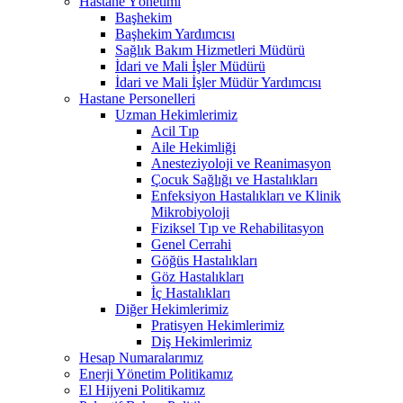
Hastane Yönetimi
Başhekim
Başhekim Yardımcısı
Sağlık Bakım Hizmetleri Müdürü
İdari ve Mali İşler Müdürü
İdari ve Mali İşler Müdür Yardımcısı
Hastane Personelleri
Uzman Hekimlerimiz
Acil Tıp
Aile Hekimliği
Anesteziyoloji ve Reanimasyon
Çocuk Sağlığı ve Hastalıkları
Enfeksiyon Hastalıkları ve Klinik
Mikrobiyoloji
Fiziksel Tıp ve Rehabilitasyon
Genel Cerrahi
Göğüs Hastalıkları
Göz Hastalıkları
İç Hastalıkları
Diğer Hekimlerimiz
Pratisyen Hekimlerimiz
Diş Hekimlerimiz
Hesap Numaralarımız
Enerji Yönetim Politikamız
El Hijyeni Politikamız