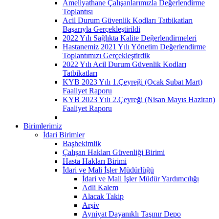
Ameliyathane Çalışanlarımızla Değerlendirme
Toplantısı
Acil Durum Güvenlik Kodları Tatbikatları
Başarıyla Gerçekleştirildi
2022 Yılı Sağlıkta Kalite Değerlendirmeleri
Hastanemiz 2021 Yılı Yönetim Değerlendirme
Toplantımızı Gerçekleştirdik
2022 Yılı Acil Durum Güvenlik Kodları
Tatbikatları
KYB 2023 Yılı 1.Çeyreği (Ocak Şubat Mart)
Faaliyet Raporu
KYB 2023 Yılı 2.Çeyreği (Nisan Mayıs Haziran)
Faaliyet Raporu
Birimlerimiz
İdari Birimler
Başhekimlik
Çalışan Hakları Güvenliği Birimi
Hasta Hakları Birimi
İdari ve Mali İşler Müdürlüğü
İdari ve Mali İşler Müdür Yardımcılığı
Adli Kalem
Alacak Takip
Arşiv
Ayniyat Dayanıklı Taşınır Depo