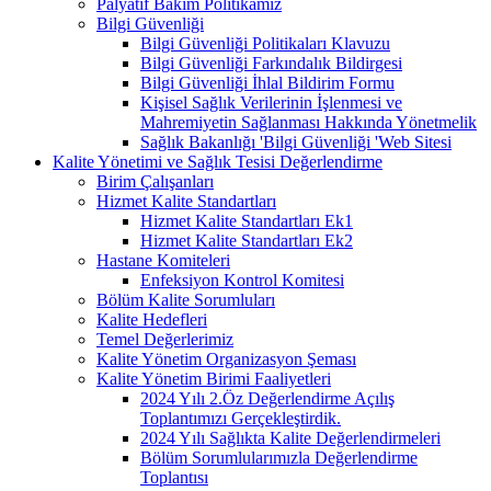
Palyatif Bakım Politikamız
Bilgi Güvenliği
Bilgi Güvenliği Politikaları Klavuzu
Bilgi Güvenliği Farkındalık Bildirgesi
Bilgi Güvenliği İhlal Bildirim Formu
Kişisel Sağlık Verilerinin İşlenmesi ve
Mahremiyetin Sağlanması Hakkında Yönetmelik
Sağlık Bakanlığı 'Bilgi Güvenliği 'Web Sitesi
Kalite Yönetimi ve Sağlık Tesisi Değerlendirme
Birim Çalışanları
Hizmet Kalite Standartları
Hizmet Kalite Standartları Ek1
Hizmet Kalite Standartları Ek2
Hastane Komiteleri
Enfeksiyon Kontrol Komitesi
Bölüm Kalite Sorumluları
Kalite Hedefleri
Temel Değerlerimiz
Kalite Yönetim Organizasyon Şeması
Kalite Yönetim Birimi Faaliyetleri
2024 Yılı 2.Öz Değerlendirme Açılış
Toplantımızı Gerçekleştirdik.
2024 Yılı Sağlıkta Kalite Değerlendirmeleri
Bölüm Sorumlularımızla Değerlendirme
Toplantısı