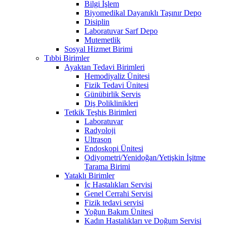
Bilgi İşlem
Biyomedikal Dayanıklı Taşınır Depo
Disiplin
Laboratuvar Sarf Depo
Mutemetlik
Sosyal Hizmet Birimi
Tıbbi Birimler
Ayaktan Tedavi Birimleri
Hemodiyaliz Ünitesi
Fizik Tedavi Ünitesi
Günübirlik Servis
Diş Poliklinikleri
Tetkik Teşhis Birimleri
Laboratuvar
Radyoloji
Ultrason
Endoskopi Ünitesi
Odiyometri/Yenidoğan/Yetişkin İşitme
Tarama Birimi
Yataklı Birimler
İç Hastalıkları Servisi
Genel Cerrahi Servisi
Fizik tedavi servisi
Yoğun Bakım Ünitesi
Kadın Hastalıkları ve Doğum Servisi