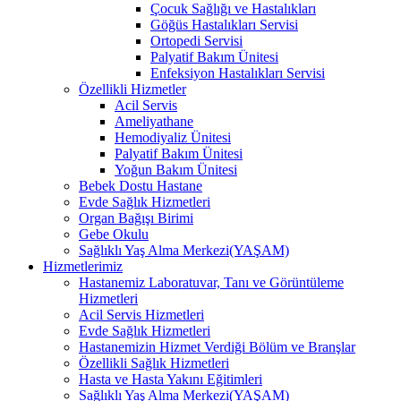
Çocuk Sağlığı ve Hastalıkları
Göğüs Hastalıkları Servisi
Ortopedi Servisi
Palyatif Bakım Ünitesi
Enfeksiyon Hastalıkları Servisi
Özellikli Hizmetler
Acil Servis
Ameliyathane
Hemodiyaliz Ünitesi
Palyatif Bakım Ünitesi
Yoğun Bakım Ünitesi
Bebek Dostu Hastane
Evde Sağlık Hizmetleri
Organ Bağışı Birimi
Gebe Okulu
Sağlıklı Yaş Alma Merkezi(YAŞAM)
Hizmetlerimiz
Hastanemiz Laboratuvar, Tanı ve Görüntüleme
Hizmetleri
Acil Servis Hizmetleri
Evde Sağlık Hizmetleri
Hastanemizin Hizmet Verdiği Bölüm ve Branşlar
Özellikli Sağlık Hizmetleri
Hasta ve Hasta Yakını Eğitimleri
Sağlıklı Yaş Alma Merkezi(YAŞAM)