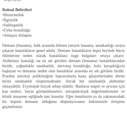
Ruhsal Belirtileri
•Huzursuzluk
•İlgisizlik
•Saldırganlık
•Uyku bozukluğu
•Amaçsız dolaşma
Demans (bunama), halk arasında bilinen ismiyle bunama, unutkanlığı ortaya
çıkaran hastalıkların genel adıdır. Demans hastalıkların hepsi beyinde hücre
ölümlerine neden olarak hastalıklara özgü bulguları ortaya çıkarır.
Alzheimer hastalığı ise en sık görülen demans (bunama) hastalıklarından
biridir, çoğunlukla unutkanlık, davranış bozukluğu, kafa karışıklığıyla
başlayan ve demansa neden olan hastalıklar arasında en sık görülen türdür.
Pratikte nöroloji polikliniğine başvurularda hasta şikayetlerinden dörtte
birini unutkanlık oluşturmaktadır. Ancak her unutkanlık alzheimer
olmayabilir. Etyolojide birçok sebep olabilir. Bunların tespiti ve ayırımı için
kan testleri, beyin görüntülemeleri, nöropsikolojik değerlendirmeler ve
klinik muayene eşliğinde tanı konulur. Eğer kendinizin ya da yakınınızdaki
bir kişinin demansı olduğunu düşünüyorsanız hekiminizle iletişime
geçmelisiniz.