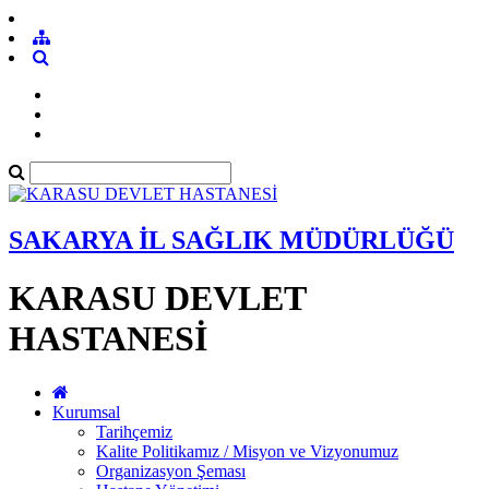
SAKARYA İL SAĞLIK MÜDÜRLÜĞÜ
KARASU DEVLET
HASTANESİ
Kurumsal
Tarihçemiz
Kalite Politikamız / Misyon ve Vizyonumuz
Organizasyon Şeması