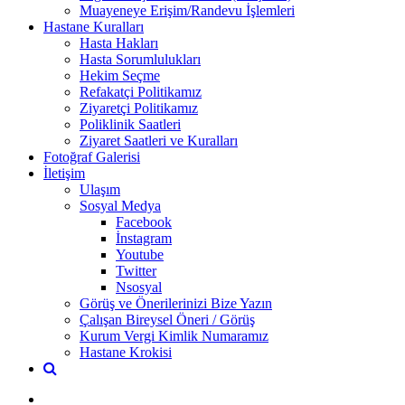
Muayeneye Erişim/Randevu İşlemleri
Hastane Kuralları
Hasta Hakları
Hasta Sorumlulukları
Hekim Seçme
Refakatçi Politikamız
Ziyaretçi Politikamız
Poliklinik Saatleri
Ziyaret Saatleri ve Kuralları
Fotoğraf Galerisi
İletişim
Ulaşım
Sosyal Medya
Facebook
İnstagram
Youtube
Twitter
Nsosyal
Görüş ve Önerilerinizi Bize Yazın
Çalışan Bireysel Öneri / Görüş
Kurum Vergi Kimlik Numaramız
Hastane Krokisi